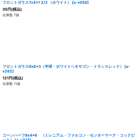
フロントガラス7x4x1 2/3 （ホワイト）
[
a-v058
]
35
円
(税込)
在庫数 7個
フロントガラス6x6x3（半球・ホワイトヘキサゴン・トランスレッド）
[
a-
v262
]
121
円
(税込)
在庫数 11個
コーンハーフ8x4x6 （ミレニアム・ファルコン・センターマーク・コックピ
ット）
[
a-v321
]