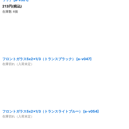
213
円
(税込)
在庫数 4個
フロントガラス5x2x1/3（トランスブラック）
[
a-v047
]
在庫切れ（入荷未定）
フロントガラス5x2x1/3（トランスライトブルー）
[
a-v054
]
在庫切れ（入荷未定）