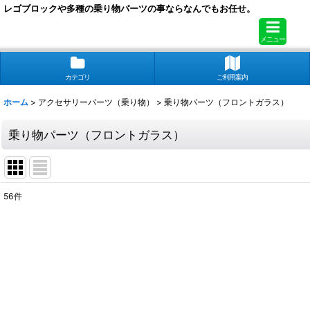
レゴブロックや多種の乗り物パーツの事ならなんでもお任せ。
メニュー
カテゴリ
ご利用案内
ホーム
>
アクセサリーパーツ（乗り物）
>
乗り物パーツ（フロントガラス）
乗り物パーツ（フロントガラス）
56
件
表示数
:
在庫あり
並び順
: