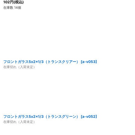
102
円
(税込)
在庫数 14個
フロントガラス5x2x1/3（トランスクリアー）
[
a-v053
]
在庫切れ（入荷未定）
フロントガラス5x2x1/3（トランスグリーン）
[
a-v052
]
在庫切れ（入荷未定）