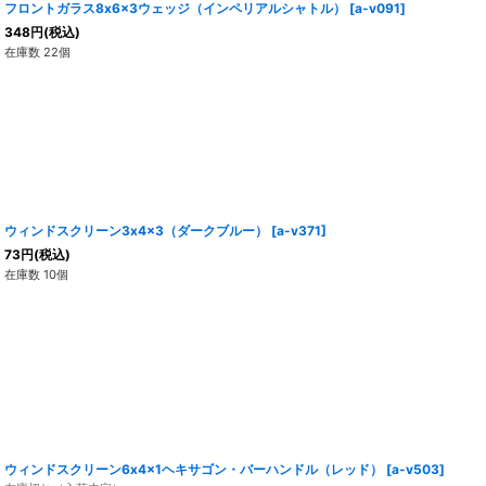
フロントガラス8x6x3ウェッジ（インペリアルシャトル）
[
a-v091
]
348
円
(税込)
在庫数 22個
ウィンドスクリーン3x4x3（ダークブルー）
[
a-v371
]
73
円
(税込)
在庫数 10個
ウィンドスクリーン6x4x1ヘキサゴン・バーハンドル（レッド）
[
a-v503
]