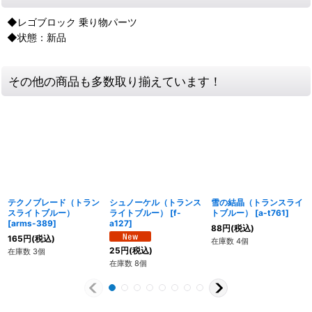
◆レゴブロック 乗り物パーツ
◆状態：新品
その他の商品も多数取り揃えています！
テクノブレード（トラン
シュノーケル（トランス
雪の結晶（トランスライ
スライトブルー）
ライトブルー）
[
f-
トブルー）
[
a-t761
]
[
arms-389
]
a127
]
88
円
(税込)
165
円
(税込)
在庫数 4個
25
円
(税込)
在庫数 3個
在庫数 8個