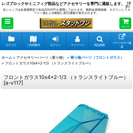
レゴブロックやミニフィグ部品などアクセサリーを専門に通販します。
【重
要】
当ショップは会員様限定で全品20%OFFを適用しております。無料会員登録後、ログインしてカ
ートへ進むと自動的に割引価格が表示されます。
メニュー
カート
パーツカラー検
カテゴリ
ご利用案内
ログイン
マイページ
商品検索
索
ホーム
>
アクセサリーパーツ（乗り物）
>
乗り物パーツ（フロントガラス）
>
フロントガラス10x4x2-1/3 （トランスライトブルー）
フロントガラス10x4x2-1/3 （トランスライトブルー）
[
a-v117
]