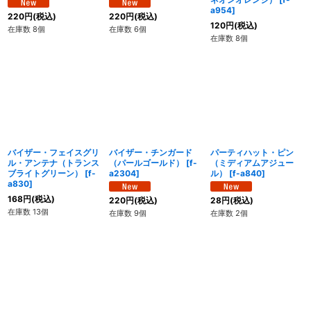
a954
]
220
円
(税込)
220
円
(税込)
120
円
(税込)
在庫数 8個
在庫数 6個
在庫数 8個
バイザー・フェイスグリ
バイザー・チンガード
パーティハット・ピン
ル・アンテナ（トランス
（パールゴールド）
[
f-
（ミディアムアジュー
ブライトグリーン）
[
f-
a2304
]
ル）
[
f-a840
]
a830
]
168
円
(税込)
220
円
(税込)
28
円
(税込)
在庫数 13個
在庫数 9個
在庫数 2個