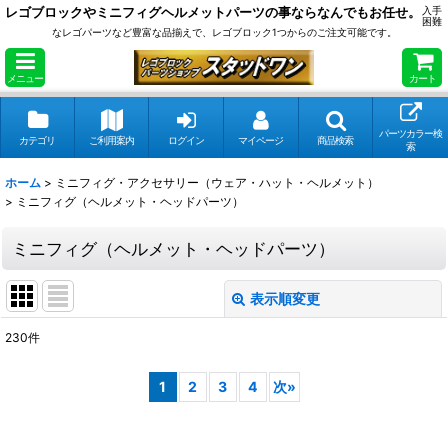
レゴブロックやミニフィグヘルメットパーツの事ならなんでもお任せ。
入手
困難
なレゴパーツなど豊富な品揃えで、レゴブロック1つからのご注文可能です。
メニュー
カート
パーツカラー検
カテゴリ
ご利用案内
ログイン
マイページ
商品検索
索
ホーム
>
ミニフィグ・アクセサリー（ウェア・ハット・ヘルメット）
>
ミニフィグ（ヘルメット・ヘッドパーツ）
ミニフィグ（ヘルメット・ヘッドパーツ）
表示順変更
閉じる
230
件
表示数
:
1
2
3
4
次
»
在庫あり
並び順
: