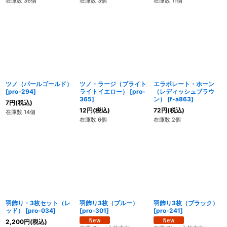
在庫数 36個
在庫数 3個
在庫数 11個
ツノ（パールゴールド）
ツノ・ラージ（ブライト
エラボレート・ホーン
[
pro-294
]
ライトイエロー）
[
pro-
（レディッシュブラウ
365
]
ン）
[
f-a863
]
7
円
(税込)
12
円
(税込)
72
円
(税込)
在庫数 14個
在庫数 6個
在庫数 2個
羽飾り・3枚セット（レ
羽飾り3枚（ブルー）
羽飾り3枚（ブラック）
ッド）
[
pro-034
]
[
pro-301
]
[
pro-241
]
2,200
円
(税込)