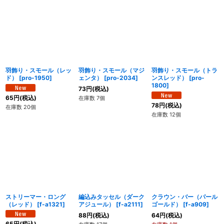
羽飾り・スモール（レッ
羽飾り・スモール（マジ
羽飾り・スモール（トラ
ド）
[
pro-1950
]
ェンタ）
[
pro-2034
]
ンスレッド）
[
pro-
1800
]
73
円
(税込)
65
円
(税込)
在庫数 7個
78
円
(税込)
在庫数 20個
在庫数 12個
ストリーマー・ロング
編込みタッセル（ダーク
クラウン・バー（パール
（レッド）
[
f-a1321
]
アジュール）
[
f-a2111
]
ゴールド）
[
f-a909
]
88
円
(税込)
64
円
(税込)
65
円
(税込)