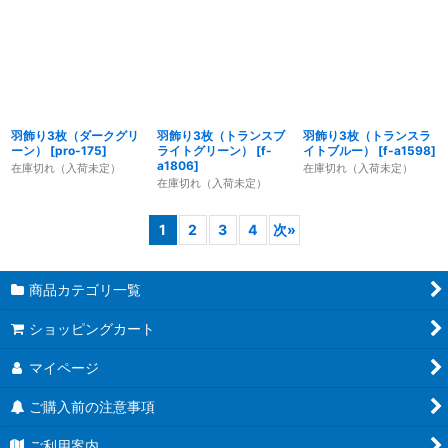
羽飾り3枚（ダークグリ
羽飾り3枚（トランスブ
羽飾り3枚（トランスラ
ーン）
[
pro-175
]
ライトグリーン）
[
f-
イトブルー）
[
f-a1598
]
a1806
]
在庫切れ（入荷未定）
在庫切れ（入荷未定）
在庫切れ（入荷未定）
1
2
3
4
次
»
商品カテゴリ一覧
ショッピングカート
マイページ
ご購入前の注意事項
ご利用案内