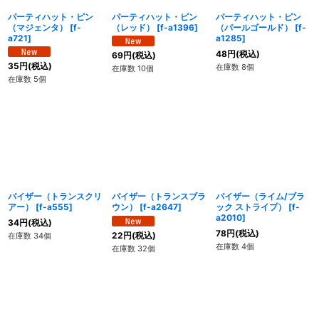
パーティハット・ピン
パーティハット・ピン
パーティハット・ピン
（マジェンタ）
[
f-
（レッド）
[
f-a1396
]
（パールゴールド）
[
f-
a721
]
a1285
]
48
円
(税込)
69
円
(税込)
35
円
(税込)
在庫数 8個
在庫数 10個
在庫数 5個
バイザー（トランスクリ
バイザー（トランスブラ
バイザー（ライム/ブラ
アー）
[
f-a555
]
ウン）
[
f-a2647
]
ック ストライプ）
[
f-
a2010
]
34
円
(税込)
78
円
(税込)
22
円
(税込)
在庫数 34個
在庫数 4個
在庫数 32個