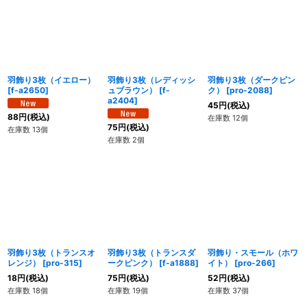
絞り込む
羽飾り3枚（イエロー）
羽飾り3枚（レディッシ
羽飾り3枚（ダークピン
[
f-a2650
]
ュブラウン）
[
f-
ク）
[
pro-2088
]
a2404
]
45
円
(税込)
88
円
(税込)
在庫数 12個
75
円
(税込)
在庫数 13個
在庫数 2個
羽飾り3枚（トランスオ
羽飾り3枚（トランスダ
羽飾り・スモール（ホワ
レンジ）
[
pro-315
]
ークピンク）
[
f-a1888
]
イト）
[
pro-266
]
18
円
(税込)
75
円
(税込)
52
円
(税込)
在庫数 18個
在庫数 19個
在庫数 37個