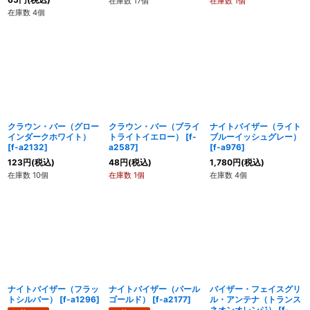
在庫数 17個
在庫数 1個
在庫数 4個
クラウン・バー（グロー
クラウン・バー（ブライ
ナイトバイザー（ライト
インダークホワイト）
トライトイエロー）
[
f-
ブルーイッシュグレー）
[
f-a2132
]
a2587
]
[
f-a976
]
123
円
(税込)
48
円
(税込)
1,780
円
(税込)
在庫数 10個
在庫数 1個
在庫数 4個
ナイトバイザー（フラッ
ナイトバイザー（パール
バイザー・フェイスグリ
トシルバー）
[
f-a1296
]
ゴールド）
[
f-a2177
]
ル・アンテナ（トランス
ネオンオレンジ）
[
f-