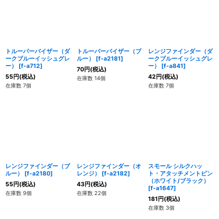
トルーパーバイザー（ダ
トルーパーバイザー（ブ
レンジファインダー（ダ
ークブルーイッシュグレ
ルー）
[
f-a2181
]
ークブルーイッシュグレ
ー）
[
f-a712
]
ー）
[
f-a841
]
70
円
(税込)
55
円
(税込)
42
円
(税込)
在庫数 14個
在庫数 7個
在庫数 7個
レンジファインダー（ブ
レンジファインダー（オ
スモール シルクハッ
ルー）
[
f-a2180
]
レンジ）
[
f-a2182
]
ト・アタッチメントピン
（ホワイト/ブラック）
55
円
(税込)
43
円
(税込)
[
f-a1647
]
在庫数 9個
在庫数 22個
181
円
(税込)
在庫数 3個