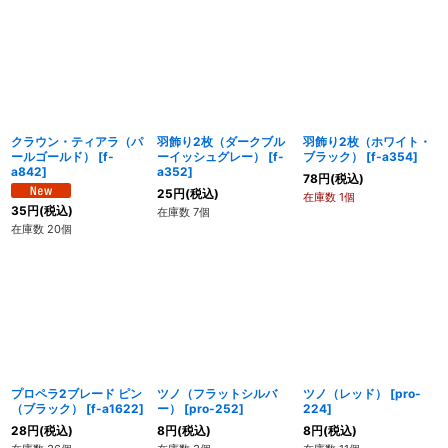
クラウン・ティアラ（パ
羽飾り2枚（ダークブル
羽飾り2枚（ホワイト・
ールゴールド）
[
f-
ーイッシュグレー）
[
f-
ブラック）
[
f-a354
]
a842
]
a352
]
78
円
(税込)
25
円
(税込)
在庫数 1個
35
円
(税込)
在庫数 7個
在庫数 20個
プロペラ2ブレード ピン
ツノ（フラットシルバ
ツノ（レッド）
[
pro-
（ブラック）
[
f-a1622
]
ー）
[
pro-252
]
224
]
28
円
(税込)
8
円
(税込)
8
円
(税込)