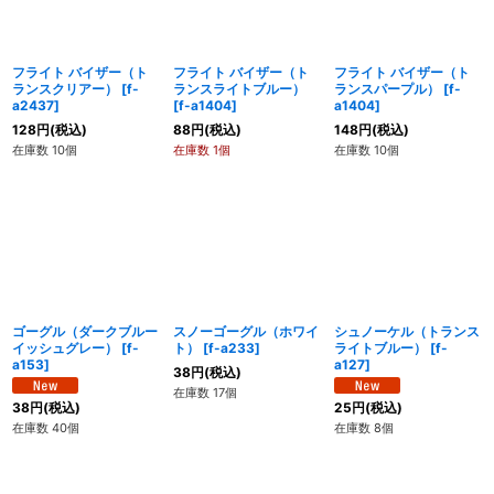
フライト バイザー（ト
フライト バイザー（ト
フライト バイザー（ト
ランスクリアー）
[
f-
ランスライトブルー）
ランスパープル）
[
f-
a2437
]
[
f-a1404
]
a1404
]
128
円
(税込)
88
円
(税込)
148
円
(税込)
在庫数 10個
在庫数 1個
在庫数 10個
ゴーグル（ダークブルー
スノーゴーグル（ホワイ
シュノーケル（トランス
イッシュグレー）
[
f-
ト）
[
f-a233
]
ライトブルー）
[
f-
a153
]
a127
]
38
円
(税込)
在庫数 17個
38
円
(税込)
25
円
(税込)
在庫数 40個
在庫数 8個