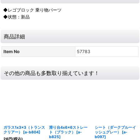
◆レゴブロック 乗り物パーツ
◆状態：新品
商品詳細
Item No
57783
その他の商品も多数取り揃えています！
ガラス1x3x3（トランス
滑り台4x6x6ストレー
シート（ダークブルーイ
クリアー）
[
a-b804
]
ト（ブラック）
[
a-
ッシュグレー）
[
a-
b825
]
b097
]
26
円
(税込)