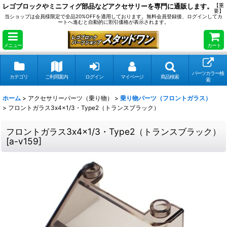
レゴブロックやミニフィグ部品などアクセサリーを専門に通販します。
【重
要】
当ショップは会員様限定で全品20%OFFを適用しております。無料会員登録後、ログインしてカ
ートへ進むと自動的に割引価格が表示されます。
メニュー
カート
パーツカラー検
カテゴリ
ご利用案内
ログイン
マイページ
商品検索
索
ホーム
>
アクセサリーパーツ（乗り物）
>
乗り物パーツ（フロントガラス）
>
フロントガラス3x4x1/3・Type2（トランスブラック）
フロントガラス3x4x1/3・Type2（トランスブラック）
[
a-v159
]