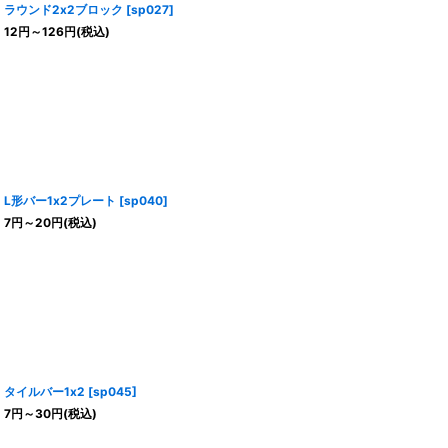
ラウンド2x2ブロック
[
sp027
]
12
円
～126
円
(税込)
L形バー1x2プレート
[
sp040
]
7
円
～20
円
(税込)
タイルバー1x2
[
sp045
]
7
円
～30
円
(税込)