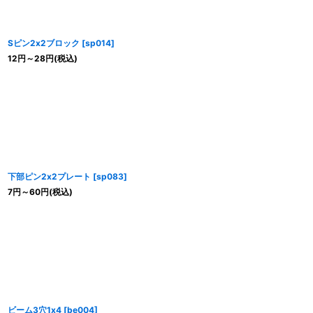
Sピン2x2ブロック
[
sp014
]
12
円
～28
円
(税込)
下部ピン2x2プレート
[
sp083
]
7
円
～60
円
(税込)
ビーム3穴1x4
[
be004
]