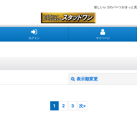
欲しいレゴのパーツがきっと見
ログイン
マイページ
表示順変更
1
2
3
次
»