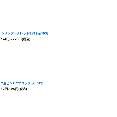
シリンダータレット3x3
[
sp193
]
174
円
～270
円
(税込)
2連ピン1x2ブロック
[
sp012
]
12
円
～25
円
(税込)