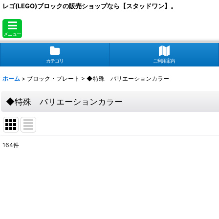
レゴ(LEGO)ブロックの販売ショップなら【スタッドワン】。
メニュー
カテゴリ
ご利用案内
ホーム
>
ブロック・プレート
>
◆特殊 バリエーションカラー
◆特殊 バリエーションカラー
164
件
表示数
:
在庫あり
並び順
: