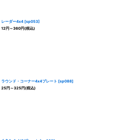
レーダー4x4
[
sp053
]
12
円
～360
円
(税込)
ラウンド・コーナー4x4プレート
[
sp088
]
25
円
～325
円
(税込)