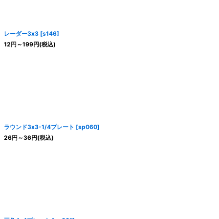
レーダー3x3
[
s146
]
12
円
～199
円
(税込)
ラウンド3x3-1/4プレート
[
sp060
]
26
円
～36
円
(税込)