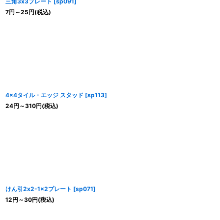
三角3x3プレート
[
sp091
]
7
円
～25
円
(税込)
4x4タイル・エッジ スタッド
[
sp113
]
24
円
～310
円
(税込)
けん引2x2-1x2プレート
[
sp071
]
12
円
～30
円
(税込)