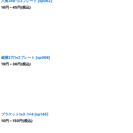
八角3x6-1/2プレート
[
sp062
]
16
円
～45
円
(税込)
縦横2穴1x2プレート
[
sp068
]
19
円
～36
円
(税込)
ブラケット1x2-1x4
[
sp145
]
10
円
～150
円
(税込)