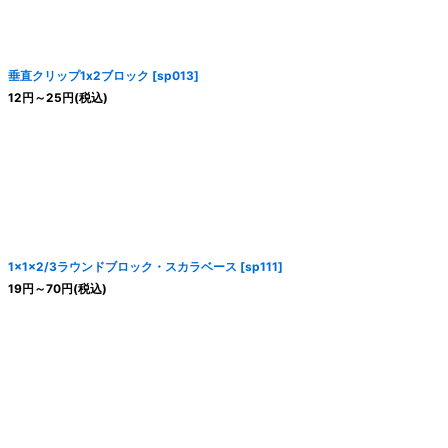
絞り込む
垂直クリップ1x2ブロック
[
sp013
]
12
円
～25
円
(税込)
1x1x2/3ラウンドブロック・スカラベース
[
sp111
]
19
円
～70
円
(税込)