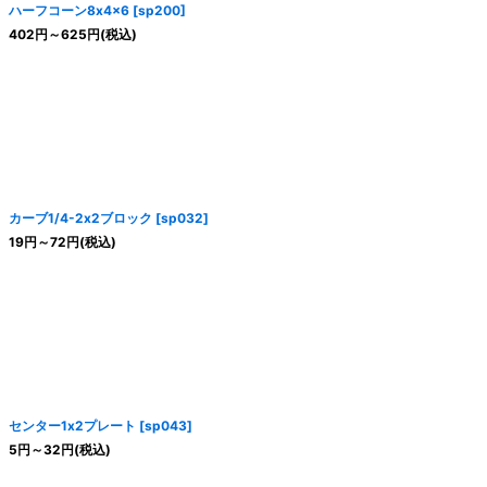
ハーフコーン8x4x6
[
sp200
]
402
円
～625
円
(税込)
カーブ1/4-2x2ブロック
[
sp032
]
19
円
～72
円
(税込)
センター1x2プレート
[
sp043
]
5
円
～32
円
(税込)