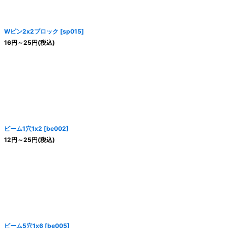
Wピン2x2ブロック
[
sp015
]
16
円
～25
円
(税込)
ビーム1穴1x2
[
be002
]
12
円
～25
円
(税込)
ビーム5穴1x6
[
be005
]