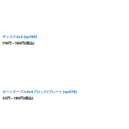
ディスク3x3
[
sp196
]
116
円
～180
円
(税込)
ターンテーブル4x4ブロック/プレート
[
sp078
]
33
円
～180
円
(税込)