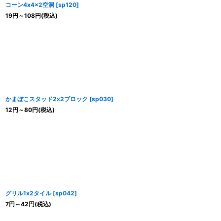
コーン4x4x2空洞
[
sp120
]
19
円
～108
円
(税込)
かまぼこスタッド2x2ブロック
[
sp030
]
12
円
～80
円
(税込)
グリル1x2タイル
[
sp042
]
7
円
～42
円
(税込)