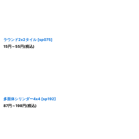
ラウンド2x2タイル
[
sp075
]
15
円
～55
円
(税込)
多面体シリンダー4x4
[
sp192
]
87
円
～198
円
(税込)