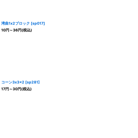
湾曲1x2ブロック
[
sp017
]
10
円
～36
円
(税込)
コーン3x3x2
[
sp281
]
17
円
～30
円
(税込)