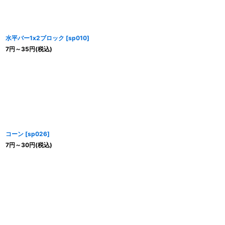
水平バー1x2ブロック
[
sp010
]
7
円
～35
円
(税込)
コーン
[
sp026
]
7
円
～30
円
(税込)