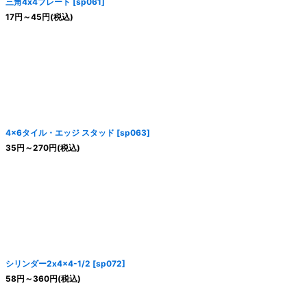
三角4x4プレート
[
sp061
]
17
円
～45
円
(税込)
4x6タイル・エッジ スタッド
[
sp063
]
35
円
～270
円
(税込)
シリンダー2x4x4-1/2
[
sp072
]
58
円
～360
円
(税込)