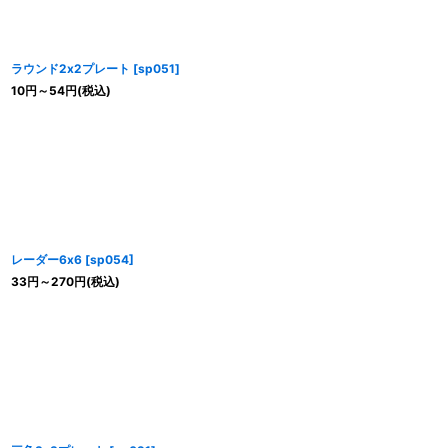
ラウンド2x2プレート
[
sp051
]
10
円
～54
円
(税込)
レーダー6x6
[
sp054
]
33
円
～270
円
(税込)