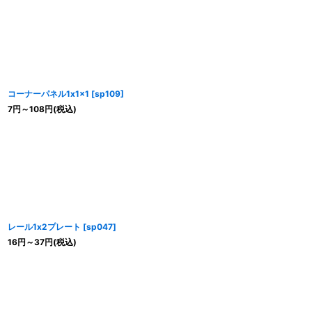
コーナーパネル1x1x1
[
sp109
]
7
円
～108
円
(税込)
レール1x2プレート
[
sp047
]
16
円
～37
円
(税込)