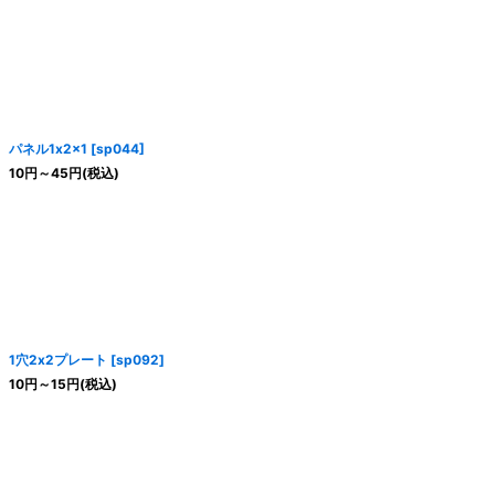
パネル1x2x1
[
sp044
]
10
円
～45
円
(税込)
1穴2x2プレート
[
sp092
]
10
円
～15
円
(税込)