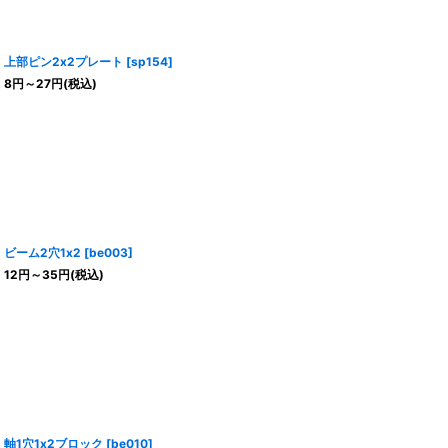
上部ピン2x2プレート
[
sp154
]
8
円
～27
円
(税込)
ビーム2穴1x2
[
be003
]
12
円
～35
円
(税込)
軸1穴1x2ブロック
[
be010
]