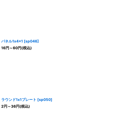
パネル1x4x1
[
sp046
]
16
円
～60
円
(税込)
ラウンド1x1プレート
[
sp050
]
2
円
～36
円
(税込)