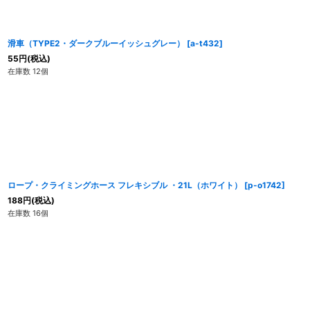
滑車（TYPE2・ダークブルーイッシュグレー）
[
a-t432
]
55
円
(税込)
在庫数 12個
ロープ・クライミングホース フレキシブル ・21L（ホワイト）
[
p-o1742
]
188
円
(税込)
在庫数 16個