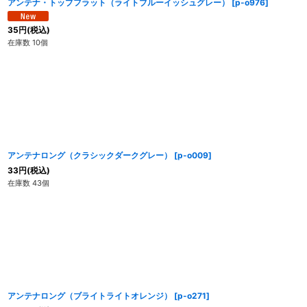
アンテナ・トップフラット（ライトブルーイッシュグレー）
[
p-o976
]
35
円
(税込)
在庫数 10個
アンテナロング（クラシックダークグレー）
[
p-o009
]
33
円
(税込)
在庫数 43個
アンテナロング（ブライトライトオレンジ）
[
p-o271
]