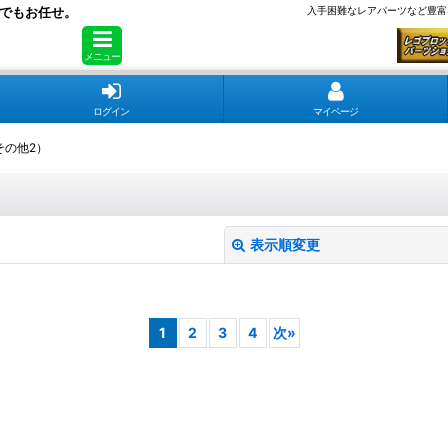
でもお任せ。
入手困難なレアパーツなど豊富
メニュー
ログイン
マイページ
その他2）
表示順変更
1
2
3
4
次
»
絞り込む