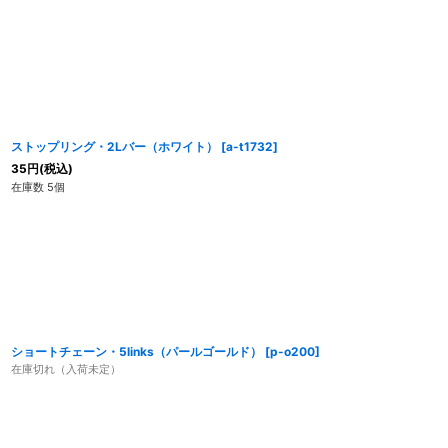
ストップリング・2Lバー（ホワイト）
[
a-t1732
]
35
円
(税込)
在庫数 5個
ショートチェーン・5links（パールゴールド）
[
p-o200
]
在庫切れ（入荷未定）