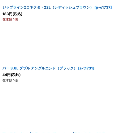
ジップライン2コネクタ・22L（レディッシュブラウン）
[
p-o1737
]
183
円
(税込)
在庫数 1個
バー 3.6L ダブル アングルエンド（ブラック）
[
a-t1731
]
44
円
(税込)
在庫数 5個