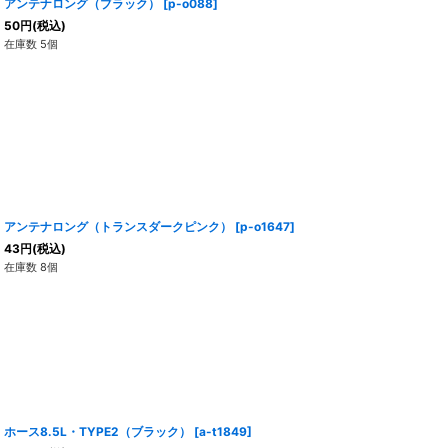
アンテナロング（ブラック）
[
p-o088
]
50
円
(税込)
在庫数 5個
アンテナロング（トランスダークピンク）
[
p-o1647
]
43
円
(税込)
在庫数 8個
ホース8.5L・TYPE2（ブラック）
[
a-t1849
]