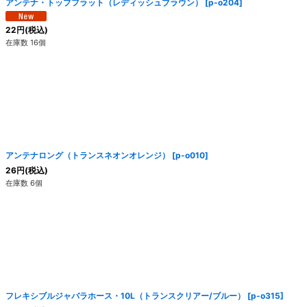
アンテナ・トップフラット（レディッシュブラウン）
[
p-o204
]
22
円
(税込)
在庫数 16個
アンテナロング（トランスネオンオレンジ）
[
p-o010
]
26
円
(税込)
在庫数 6個
フレキシブルジャバラホース・10L（トランスクリアー/ブルー）
[
p-o315
]