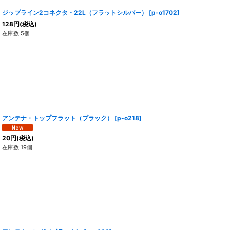
ジップライン2コネクタ・22L（フラットシルバー）
[
p-o1702
]
128
円
(税込)
在庫数 5個
アンテナ・トップフラット（ブラック）
[
p-o218
]
20
円
(税込)
在庫数 19個