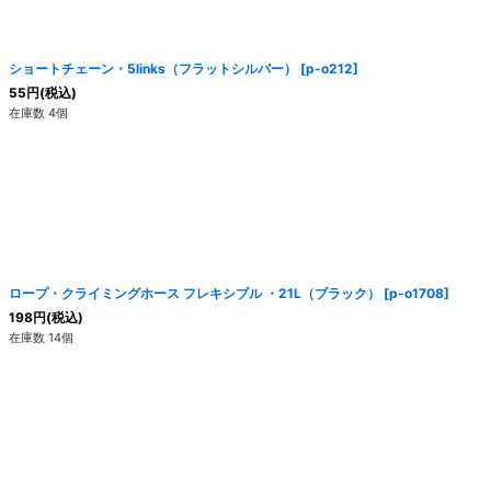
ショートチェーン・5links（フラットシルバー）
[
p-o212
]
55
円
(税込)
在庫数 4個
ロープ・クライミングホース フレキシブル ・21L（ブラック）
[
p-o1708
]
198
円
(税込)
在庫数 14個