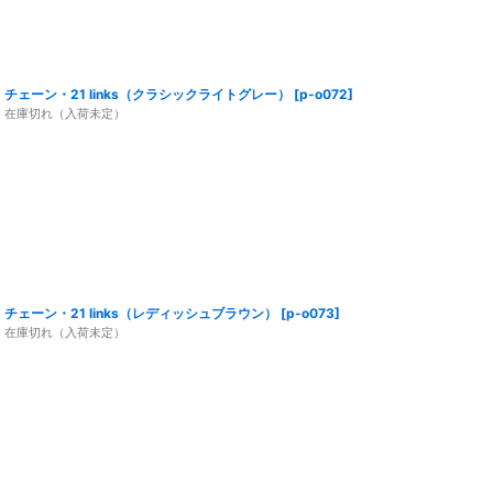
チェーン・21 links（クラシックライトグレー）
[
p-o072
]
在庫切れ（入荷未定）
チェーン・21 links（レディッシュブラウン）
[
p-o073
]
在庫切れ（入荷未定）