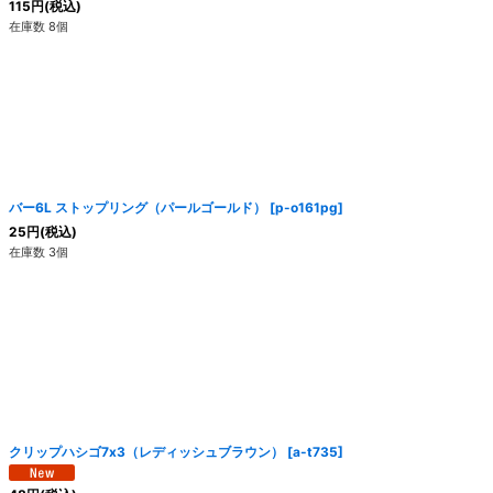
115
円
(税込)
在庫数 8個
バー6L ストップリング（パールゴールド）
[
p-o161pg
]
25
円
(税込)
在庫数 3個
クリップハシゴ7x3（レディッシュブラウン）
[
a-t735
]