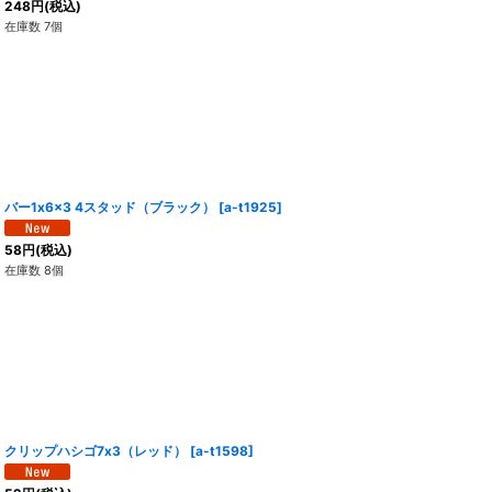
248
円
(税込)
在庫数 7個
バー1x6x3 4スタッド（ブラック）
[
a-t1925
]
58
円
(税込)
在庫数 8個
クリップハシゴ7x3（レッド）
[
a-t1598
]