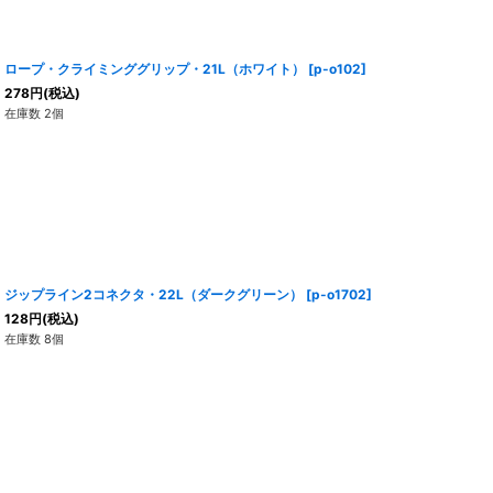
ロープ・クライミンググリップ・21L（ホワイト）
[
p-o102
]
278
円
(税込)
在庫数 2個
ジップライン2コネクタ・22L（ダークグリーン）
[
p-o1702
]
128
円
(税込)
在庫数 8個