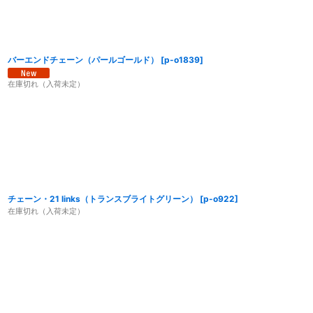
バーエンドチェーン（パールゴールド）
[
p-o1839
]
在庫切れ（入荷未定）
チェーン・21 links（トランスブライトグリーン）
[
p-o922
]
在庫切れ（入荷未定）