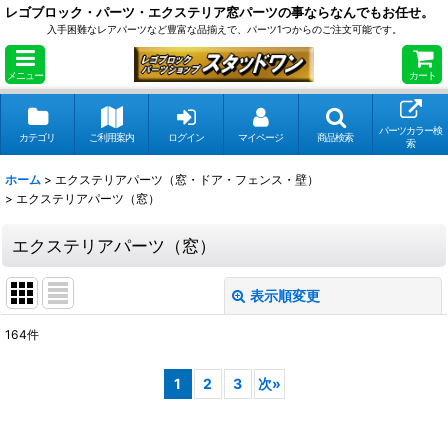
レゴブロック・パーツ・エクステリア窓パーツの事ならなんでもお任せ。
入手困難なレアパーツなど豊富な品揃えで、パーツ1つからのご注文可能です。
メニュー
カート
パーツカラー検
カテゴリ
ご利用案内
ログイン
マイページ
商品検索
索
ホーム
>
エクステリアパーツ（窓・ドア・フェンス・壁）
>
エクステリアパーツ（窓）
エクステリアパーツ（窓）
表示順変更
閉じる
164
件
表示数
:
1
2
3
次
»
在庫あり
並び順
: