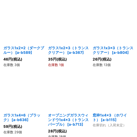
ガラス1x2x2（ダークブ
ガラス1x2x3（トランス
ガラス1x3x3（トランス
ルー）
[
a-b589
]
クリアー）
[
a-b367
]
クリアー）
[
a-b804
]
46
円
(税込)
35
円
(税込)
26
円
(税込)
在庫数 3個
在庫数 1個
在庫数 13個
ガラス1x4x6（ブラッ
オープニングガラスウィ
窓枠1x4x3 （ホワイ
ク）
[
a-b636
]
ンドウ1x4x3（トランス
ト）
[
a-b115
]
パープル）
[
a-b713
]
在庫切れ（入荷未定）
59
円
(税込)
28
円
(税込)
在庫数 29個
在庫数 18個