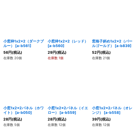
小窓枠1x2x2（ダークブ
小窓枠1x2x2（レッド）
窓格子斜め1x2x2（パー
ルー）
[
a-b561
]
[
a-b560
]
ルゴールド）
[
a-b839
]
56
円
(税込)
29
円
(税込)
52
円
(税込)
在庫数 20個
在庫数 1個
在庫数 21個
小窓1x2x2パネル（ホワ
小窓1x2x2パネル（イエ
小窓1x2x2パネル（オレ
イト）
[
a-b050
]
ロー）
[
a-b559
]
ンジ）
[
a-b558
]
28
円
(税込)
28
円
(税込)
39
円
(税込)
在庫数 5個
在庫数 12個
在庫数 12個