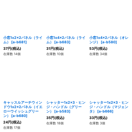
小窓1x2x2パネル（ライ
小窓1x4x2パネル（ライ
小窓1x4x2パネル（オレ
ム）
[
a-b681
]
ム）
[
a-b683
]
ンジ）
[
a-b580
]
37
円
(税込)
31
円
(税込)
53
円
(税込)
在庫数 14個
在庫数 10個
在庫数 34個
キャッスルアーチウィン
シャッター1x2x3・ヒン
シャッター1x2x3・ヒン
ドウ1x2x2パネル（イエ
ジ・ハンドル（グリー
ジ・ハンドル（マジェン
ローウイッシュグリー
ン）
[
a-b583
]
タ）
[
a-b666
]
ン）
[
a-b680
]
35
円
(税込)
33
円
(税込)
24
円
(税込)
在庫数 18個
在庫数 3個
在庫数 17個