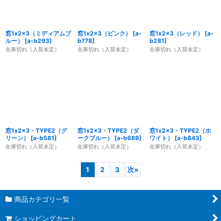
窓1x2x3（ミディアムブ
窓1x2x3（ピンク）
[
a-
窓1x2x3（レッド）
[
a-
ルー）
[
a-b293
]
b778
]
b281
]
在庫切れ（入荷未定）
在庫切れ（入荷未定）
在庫切れ（入荷未定）
窓1x2x3・TYPE2（グ
窓1x2x3・TYPE2（ダ
窓1x2x3・TYPE2（ホ
リーン）
[
a-b581
]
ークブルー）
[
a-b689
]
ワイト）
[
a-b843
]
在庫切れ（入荷未定）
在庫切れ（入荷未定）
在庫切れ（入荷未定）
1
2
3
次
»
商品カテゴリ一覧
ショッピングカート