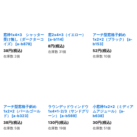
絞り込む
窓枠1x4x3 シャッター
窓2x4x3（イエロー）
アーチ型窓格子斜め
受け無し（ダークターコ
[
a-b114
]
1x2x2（ブラック）
[
a-
イズ）
[
a-b878
]
b153
]
8
円
(税込)
38
円
(税込)
52
円
(税込)
在庫数 31個
在庫数 2個
在庫数 10個
アーチ型窓格子斜め
ラウンデッドウィンドウ
小窓枠1x2x2（ミディア
1x2x2（パールゴール
1x4x1-2/3（サンドグリ
ムアジュール）
[
a-
ド）
[
a-b323
]
ーン）
[
a-b569
]
b638
]
38
円
(税込)
130
円
(税込)
30
円
(税込)
在庫数 5個
在庫数 19個
在庫数 51個