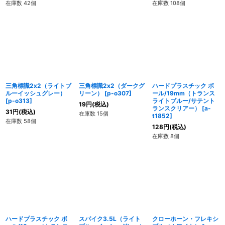
在庫数 42個
在庫数 108個
三角標識2x2（ライトブ
三角標識2x2（ダークグ
ハードプラスチック ボ
ルーイッシュグレー）
リーン）
[
p-o307
]
ール/19mm（トランス
[
p-o313
]
ライトブルー/サテント
19
円
(税込)
ランスクリアー）
[
a-
31
円
(税込)
在庫数 15個
t1852
]
在庫数 58個
128
円
(税込)
在庫数 8個
ハードプラスチック ボ
スパイク3.5L（ライト
クローホーン・フレキシ