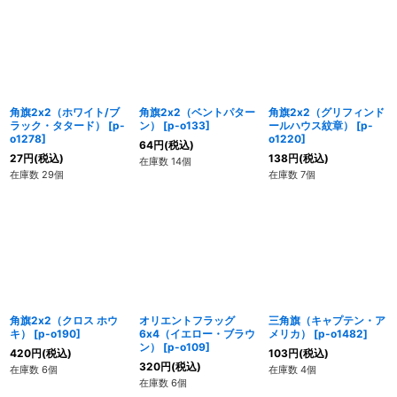
角旗2x2（ホワイト/ブ
角旗2x2（ベントパター
角旗2x2（グリフィンド
ラック・タタード）
[
p-
ン）
[
p-o133
]
ールハウス紋章）
[
p-
o1278
]
o1220
]
64
円
(税込)
27
円
(税込)
138
円
(税込)
在庫数 14個
在庫数 29個
在庫数 7個
角旗2x2（クロス ホウ
オリエントフラッグ
三角旗（キャプテン・ア
キ）
[
p-o190
]
6x4（イエロー・ブラウ
メリカ）
[
p-o1482
]
ン）
[
p-o109
]
420
円
(税込)
103
円
(税込)
320
円
(税込)
在庫数 6個
在庫数 4個
在庫数 6個