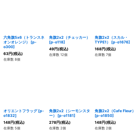
六角旗5x6（トランスネ
角旗2x2（チェッカー）
角旗2x2（スカル・
オンオレンジ）
[
p-
[
p-o118
]
TYPE1）
[
p-o1676
]
o300
]
49
円
(税込)
168
円
(税込)
63
円
(税込)
在庫数 12個
在庫数 7個
在庫数 8個
オリエントフラッグ
[
p-
角旗2x2（シーモンスタ
角旗2x2（Cafe Fleur）
o1832
]
ー）
[
p-o1181
]
[
p-o1850
]
148
円
(税込)
278
円
(税込)
148
円
(税込)
在庫数 5個
在庫数 2個
在庫数 2個