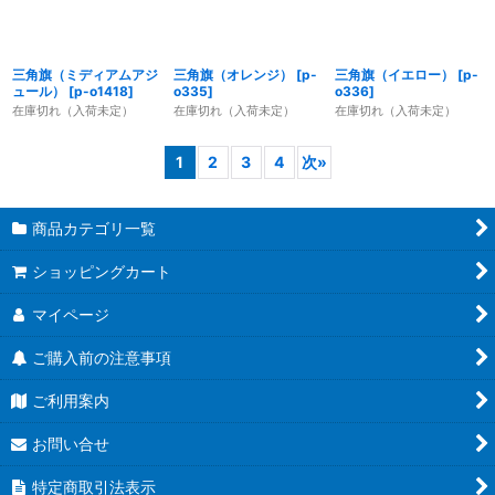
三角旗（ミディアムアジ
三角旗（オレンジ）
[
p-
三角旗（イエロー）
[
p-
ュール）
[
p-o1418
]
o335
]
o336
]
在庫切れ（入荷未定）
在庫切れ（入荷未定）
在庫切れ（入荷未定）
1
2
3
4
次
»
商品カテゴリ一覧
ショッピングカート
マイページ
ご購入前の注意事項
ご利用案内
お問い合せ
特定商取引法表示