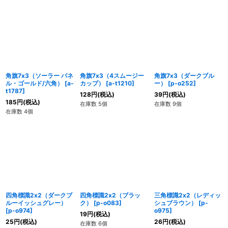
角旗7x3（ソーラー パネ
角旗7x3（4スムージー
角旗7x3（ダークブル
ル・ゴールド/六角）
[
a-
カップ）
[
a-t1210
]
ー）
[
p-o252
]
t1787
]
128
円
(税込)
39
円
(税込)
185
円
(税込)
在庫数 5個
在庫数 9個
在庫数 4個
四角標識2x2（ダークブ
四角標識2x2（ブラッ
三角標識2x2（レディッ
ルーイッシュグレー）
ク）
[
p-o083
]
シュブラウン）
[
p-
[
p-o974
]
o975
]
19
円
(税込)
25
円
(税込)
26
円
(税込)
在庫数 6個