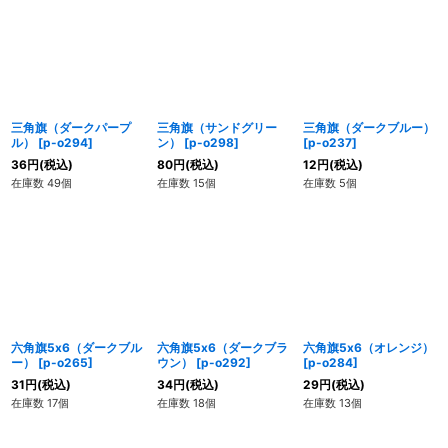
並び順
:
絞り込む
三角旗（ダークパープ
三角旗（サンドグリー
三角旗（ダークブルー）
ル）
[
p-o294
]
ン）
[
p-o298
]
[
p-o237
]
36
円
(税込)
80
円
(税込)
12
円
(税込)
在庫数 49個
在庫数 15個
在庫数 5個
六角旗5x6（ダークブル
六角旗5x6（ダークブラ
六角旗5x6（オレンジ）
ー）
[
p-o265
]
ウン）
[
p-o292
]
[
p-o284
]
31
円
(税込)
34
円
(税込)
29
円
(税込)
在庫数 17個
在庫数 18個
在庫数 13個