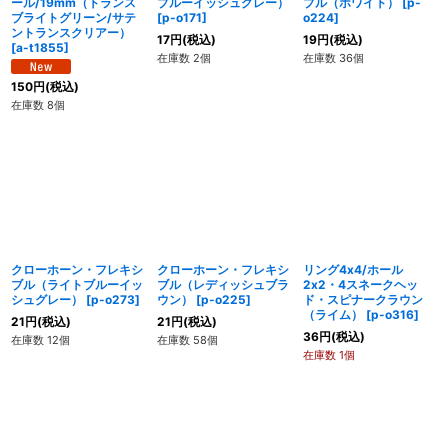
ール/19mm（トランス
ブルーイッシュグレー）
ブル（ホワイト）
[
p-
ブライトグリーン/サテ
[
p-o171
]
o224
]
ントランスクリアー）
17
円
(税込)
19
円
(税込)
[
a-t1855
]
在庫数 2個
在庫数 36個
150
円
(税込)
在庫数 8個
クローホーン・フレキシ
クローホーン・フレキシ
リング4x4/ホール
ブル（ライトブルーイッ
ブル（レディッシュブラ
2x2・4スネークヘッ
シュグレー）
[
p-o273
]
ウン）
[
p-o225
]
ド・スピナークラウン
（ライム）
[
p-o316
]
21
円
(税込)
21
円
(税込)
36
円
(税込)
在庫数 12個
在庫数 58個
在庫数 1個