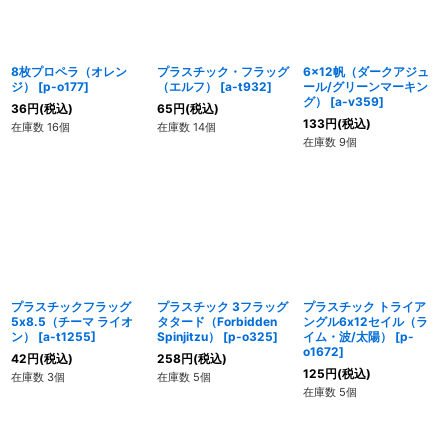
8枚プロペラ（オレン
プラスチック・フラッグ
6x12帆（ダークアジュ
ジ）
[
p-o177
]
（エルフ）
[
a-t932
]
ール/グリーンマーキン
グ）
[
a-v359
]
36
円
(税込)
65
円
(税込)
133
円
(税込)
在庫数 16個
在庫数 14個
在庫数 9個
プラスチックフラッグ
プラスチック 3フラッグ
プラスチック トライア
5x8.5（チーマ ライオ
タタード（Forbidden
ングル6x12セイル（ラ
ン）
[
a-t1255
]
Spinjitzu）
[
p-o325
]
イム・波/太陽）
[
p-
o1672
]
42
円
(税込)
258
円
(税込)
125
円
(税込)
在庫数 3個
在庫数 5個
在庫数 5個