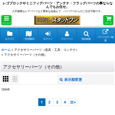
レゴブロックやミニフィグパーツ・アンテナ・フラッグパーツの事ならな
んでもお任せ。
入手困難なレアパーツなど豊富な品揃えで、パーツ1つからのご注文可能です。
メニュー
カート
パーツカラー検
カテゴリ
ご利用案内
ログイン
マイページ
商品検索
索
ホーム
>
アクセサリーパーツ（道具・工具・コンテナ）
>
アクセサリーパーツ（その他）
アクセサリーパーツ（その他）
表示順変更
閉じる
199
件
表示数
:
1
2
3
4
次
»
在庫あり