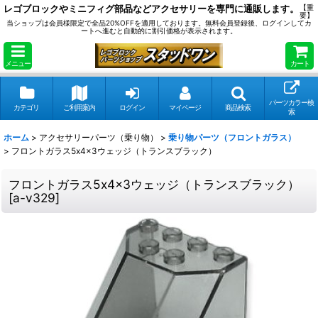
レゴブロックやミニフィグ部品などアクセサリーを専門に通販します。
【重
要】
当ショップは会員様限定で全品20%OFFを適用しております。無料会員登録後、ログインしてカ
ートへ進むと自動的に割引価格が表示されます。
メニュー
カート
パーツカラー検
カテゴリ
ご利用案内
ログイン
マイページ
商品検索
索
ホーム
>
アクセサリーパーツ（乗り物）
>
乗り物パーツ（フロントガラス）
>
フロントガラス5x4x3ウェッジ（トランスブラック）
フロントガラス5x4x3ウェッジ（トランスブラック）
[
a-v329
]