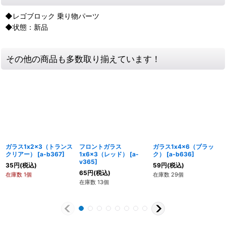
◆レゴブロック 乗り物パーツ
◆状態：新品
その他の商品も多数取り揃えています！
ガラス1x2x3（トランス
フロントガラス
ガラス1x4x6（ブラッ
クリアー）
[
a-b367
]
1x6x3（レッド）
[
a-
ク）
[
a-b636
]
v365
]
35
円
(税込)
59
円
(税込)
65
円
(税込)
在庫数 1個
在庫数 29個
在庫数 13個