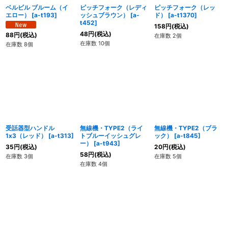
ベルビル ブルーム（イ
ピッチフォーク（レディ
ピッチフォーク（レッ
エロー）
[
a-t193
]
ッシュブラウン）
[
a-
ド）
[
a-t1370
]
t452
]
158
円
(税込)
48
円
(税込)
88
円
(税込)
在庫数 2個
在庫数 10個
在庫数 8個
受話器型ハンドル
無線機・TYPE2（ライ
無線機・TYPE2（ブラ
1x3（レッド）
[
a-t313
]
トブルーイッシュグレ
ック）
[
a-t845
]
ー）
[
a-t943
]
35
円
(税込)
20
円
(税込)
58
円
(税込)
在庫数 3個
在庫数 5個
在庫数 4個