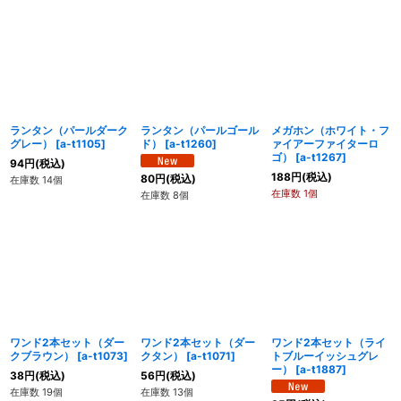
ランタン（パールダーク
ランタン（パールゴール
メガホン（ホワイト・フ
グレー）
[
a-t1105
]
ド）
[
a-t1260
]
ァイアーファイターロ
ゴ）
[
a-t1267
]
94
円
(税込)
188
円
(税込)
80
円
(税込)
在庫数 14個
在庫数 1個
在庫数 8個
ワンド2本セット（ダー
ワンド2本セット（ダー
ワンド2本セット（ライ
クブラウン）
[
a-t1073
]
クタン）
[
a-t1071
]
トブルーイッシュグレ
ー）
[
a-t1887
]
38
円
(税込)
56
円
(税込)
在庫数 19個
在庫数 13個