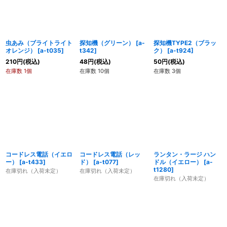
虫あみ（ブライトライト
探知機（グリーン）
[
a-
探知機TYPE2（ブラッ
オレンジ）
[
a-t035
]
t342
]
ク）
[
a-t924
]
210
円
(税込)
48
円
(税込)
50
円
(税込)
在庫数 1個
在庫数 10個
在庫数 3個
コードレス電話（イエロ
コードレス電話（レッ
ランタン・ラージ ハン
ー）
[
a-t433
]
ド）
[
a-t077
]
ドル（イエロー）
[
a-
t1280
]
在庫切れ（入荷未定）
在庫切れ（入荷未定）
在庫切れ（入荷未定）