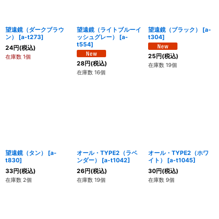
望遠鏡（ダークブラウ
望遠鏡（ライトブルーイ
望遠鏡（ブラック）
[
a-
ン）
[
a-t273
]
ッシュグレー）
[
a-
t304
]
t554
]
24
円
(税込)
25
円
(税込)
在庫数 1個
28
円
(税込)
在庫数 19個
在庫数 16個
望遠鏡（タン）
[
a-
オール・TYPE2（ラベ
オール・TYPE2（ホワ
t830
]
ンダー）
[
a-t1042
]
イト）
[
a-t1045
]
33
円
(税込)
26
円
(税込)
30
円
(税込)
在庫数 2個
在庫数 19個
在庫数 9個