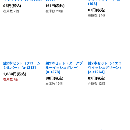
t198
]
95
円
(税込)
161
円
(税込)
67
円
(税込)
在庫数 2個
在庫数 23個
在庫数 34個
鍵2本セット（クローム
鍵2本セット（ダークブ
鍵2本セット（イエロー
シルバー）
[
a-t218
]
ルーイッシュグレー）
ウイッシュグリーン）
[
a-t278
]
[
a-t1264
]
1,880
円
(税込)
88
円
(税込)
67
円
(税込)
在庫数 1個
在庫数 12個
在庫数 13個