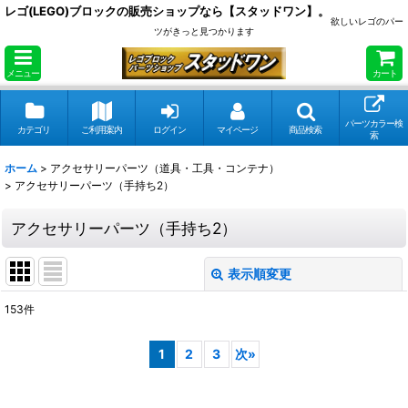
レゴ(LEGO)ブロックの販売ショップなら【スタッドワン】。
欲しいレゴのパー
ツがきっと見つかります
メニュー
カート
パーツカラー検
カテゴリ
ご利用案内
ログイン
マイページ
商品検索
索
ホーム
>
アクセサリーパーツ（道具・工具・コンテナ）
>
アクセサリーパーツ（手持ち2）
アクセサリーパーツ（手持ち2）
表示順変更
閉じる
153
件
表示数
:
1
2
3
次
»
在庫あり