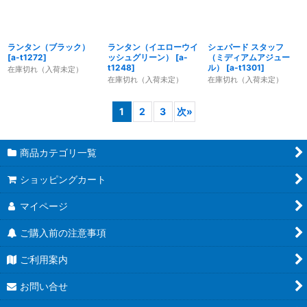
ランタン（ブラック）
ランタン（イエローウイ
シェパード スタッフ
[
a-t1272
]
ッシュグリーン）
[
a-
（ミディアムアジュー
t1248
]
ル）
[
a-t1301
]
在庫切れ（入荷未定）
在庫切れ（入荷未定）
在庫切れ（入荷未定）
1
2
3
次
»
商品カテゴリ一覧
ショッピングカート
マイページ
ご購入前の注意事項
ご利用案内
お問い合せ