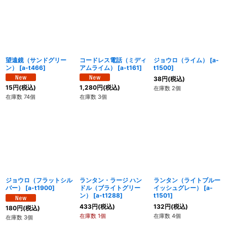
並び順
:
絞り込む
望遠鏡（サンドグリー
コードレス電話（ミディ
ジョウロ（ライム）
[
a-
ン）
[
a-t466
]
アムライム）
[
a-t161
]
t1500
]
38
円
(税込)
15
円
(税込)
1,280
円
(税込)
在庫数 2個
在庫数 74個
在庫数 3個
ジョウロ（フラットシル
ランタン・ラージ ハン
ランタン（ライトブルー
バー）
[
a-t1900
]
ドル（ブライトグリー
イッシュグレー）
[
a-
ン）
[
a-t1288
]
t1501
]
433
円
(税込)
132
円
(税込)
180
円
(税込)
在庫数 1個
在庫数 4個
在庫数 3個