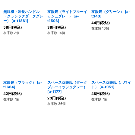
無線機・延長ハンドル
双眼鏡（ライトブルーイ
双眼鏡（グリーン）
[
a-
（クラシックダークグレ
ッシュグレー）
[
a-
t343
]
ー）
[
a-t1881
]
t1503
]
44
円
(税込)
58
円
(税込)
38
円
(税込)
在庫数 10個
在庫数 3個
在庫数 14個
双眼鏡（ブラック）
[
a-
スペース双眼鏡（ダーク
スペース双眼鏡（ホワイ
t1684
]
ブルーイッシュグレー）
ト）
[
a-t951
]
[
a-t177
]
42
円
(税込)
48
円
(税込)
23
円
(税込)
在庫数 7個
在庫数 7個
在庫数 26個