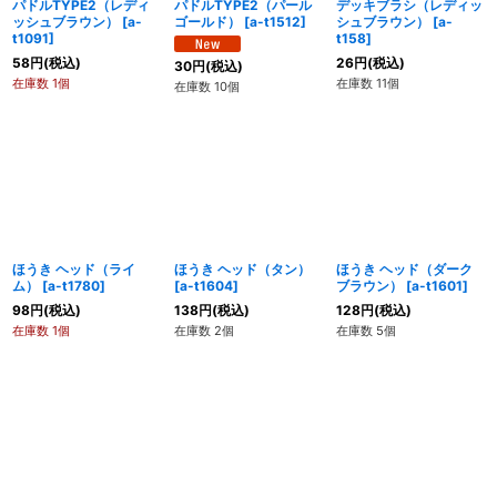
パドルTYPE2（レディ
パドルTYPE2（パール
デッキブラシ（レディッ
ッシュブラウン）
[
a-
ゴールド）
[
a-t1512
]
シュブラウン）
[
a-
t1091
]
t158
]
58
円
(税込)
26
円
(税込)
30
円
(税込)
在庫数 1個
在庫数 11個
在庫数 10個
ほうき ヘッド（ライ
ほうき ヘッド（タン）
ほうき ヘッド（ダーク
ム）
[
a-t1780
]
[
a-t1604
]
ブラウン）
[
a-t1601
]
98
円
(税込)
138
円
(税込)
128
円
(税込)
在庫数 1個
在庫数 2個
在庫数 5個