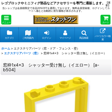
レゴブロックやミニフィグ部品などアクセサリーを専門に通販します。
【重
要】
当ショップは会員様限定で全品20%OFFを適用しております。無料会員登録後、ログインしてカ
ートへ進むと自動的に割引価格が表示されます。
メニュー
カート
パーツカラー検
カテゴリ
ご利用案内
ログイン
マイページ
商品検索
索
ホーム
>
エクステリアパーツ（窓・ドア・フェンス・壁）
>
エクステリアパーツ（窓）
>
窓枠1x4x3 シャッター受け無し（イエロー）
窓枠1x4x3 シャッター受け無し（イエロー）
[
a-
b504
]