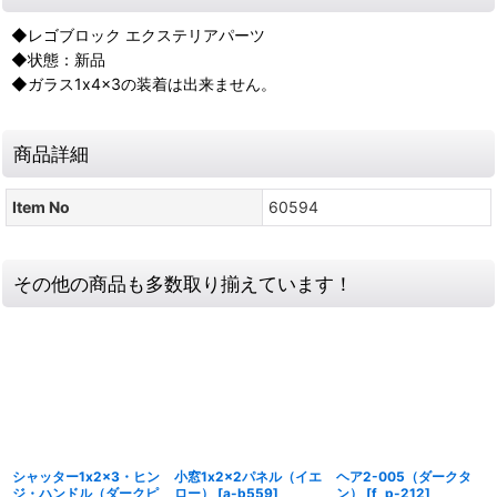
◆レゴブロック エクステリアパーツ
◆状態：新品
◆ガラス1x4x3の装着は出来ません。
商品詳細
Item No
60594
その他の商品も多数取り揃えています！
シャッター1x2x3・ヒン
小窓1x2x2パネル（イエ
ヘア2-005（ダークタ
ジ・ハンドル（ダークピ
ロー）
[
a-b559
]
ン）
[
f_p-212
]