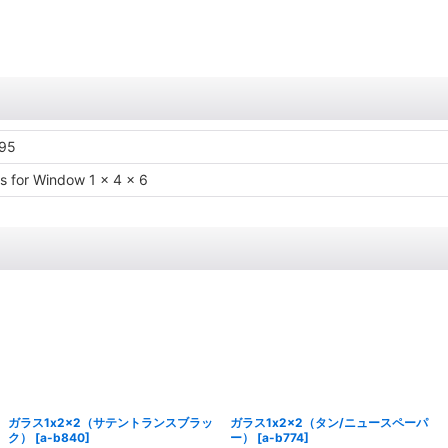
95
s for Window 1 x 4 x 6
ガラス1x2x2（サテントランスブラッ
ガラス1x2x2（タン/ニュースペーパ
ク）
[
a-b840
]
ー）
[
a-b774
]