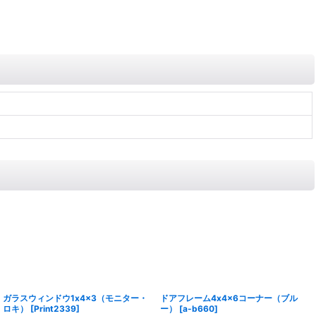
ガラスウィンドウ1x4x3（モニター・
ドアフレーム4x4x6コーナー（ブル
ロキ）
[
Print2339
]
ー）
[
a-b660
]