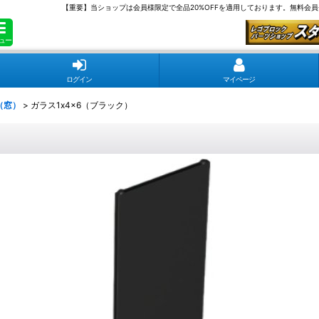
【重要】当ショップは会員様限定で全品20%OFFを適用しております。無料会
ュー
ログイン
マイページ
（窓）
>
ガラス1x4x6（ブラック）