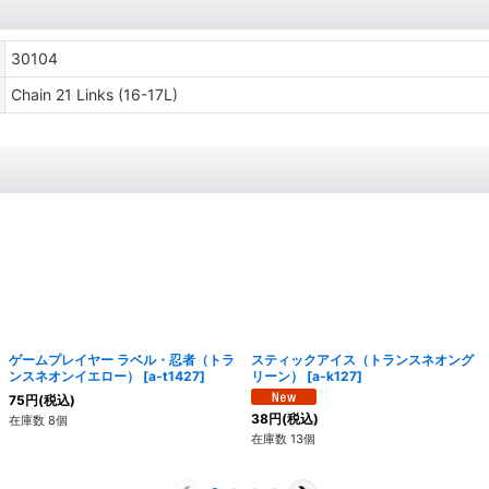
30104
Chain 21 Links (16-17L)
ゲームプレイヤー ラベル・忍者（トラ
スティックアイス（トランスネオング
ンスネオンイエロー）
[
a-t1427
]
リーン）
[
a-k127
]
75
円
(税込)
38
円
(税込)
在庫数 8個
在庫数 13個