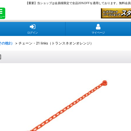
【重要】当ショップは会員様限定で全品20%OFFを適用しております。無料会
ュー
ログイン
マイページ
その他2）
>
チェーン・21 links（トランスネオンオレンジ）
]