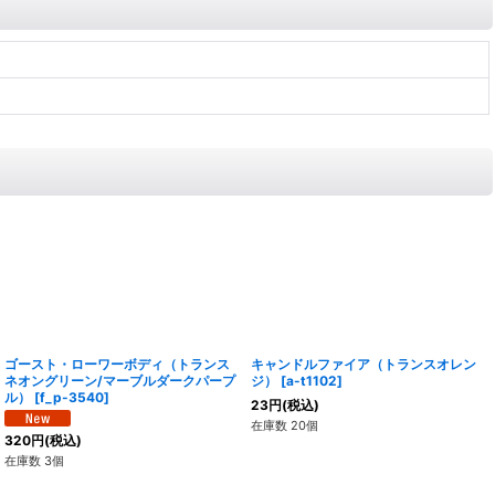
ゴースト・ローワーボディ（トランス
キャンドルファイア（トランスオレン
ネオングリーン/マーブルダークパープ
ジ）
[
a-t1102
]
ル）
[
f_p-3540
]
23
円
(税込)
在庫数 20個
320
円
(税込)
在庫数 3個