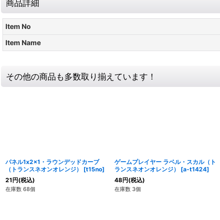
商品詳細
Item No
Item Name
その他の商品も多数取り揃えています！
パネル1x2x1・ラウンデッドカーブ
ゲームプレイヤー ラベル・スカル（ト
（トランスネオンオレンジ）
[
t15no
]
ランスネオンオレンジ）
[
a-t1424
]
21
円
(税込)
48
円
(税込)
在庫数 68個
在庫数 3個