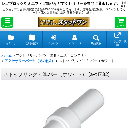
レゴブロックやミニフィグ部品などアクセサリーを専門に通販します。
【重
要】
当ショップは会員様限定で全品20%OFFを適用しております。無料会員登録後、ログインしてカ
ートへ進むと自動的に割引価格が表示されます。
メニュー
カート
パーツカラー検
カテゴリ
ご利用案内
ログイン
マイページ
商品検索
索
ホーム
>
アクセサリーパーツ（道具・工具・コンテナ）
>
アクセサリーパーツ（その他2）
>
ストップリング・2Lバー（ホワイト）
ストップリング・2Lバー（ホワイト）
[
a-t1732
]