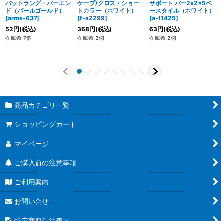
バットラング・バーエン
ケープ/クロス・ショー
サポート バー2x2x5ベ
ド（パールゴールド）
トカラー（ホワイト）
ースタイル（ホワイト）
[
arms-637
]
[
f-a2299
]
[
a-t1425
]
52
円
(税込)
368
円
(税込)
63
円
(税込)
在庫数 7個
在庫数 3個
在庫数 2個
商品カテゴリ一覧
ショッピングカート
マイページ
ご購入前の注意事項
ご利用案内
お問い合せ
特定商取引法表示