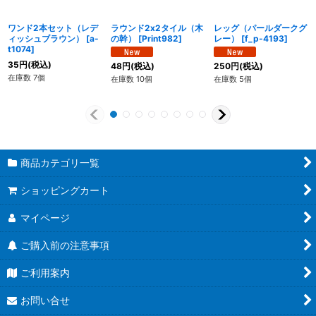
ワンド2本セット（レデ
ラウンド2x2タイル（木
レッグ（パールダークグ
ィッシュブラウン）
[
a-
の幹）
[
Print982
]
レー）
[
f_p-4193
]
t1074
]
35
円
(税込)
48
円
(税込)
250
円
(税込)
在庫数 7個
在庫数 10個
在庫数 5個
商品カテゴリ一覧
ショッピングカート
マイページ
ご購入前の注意事項
ご利用案内
お問い合せ