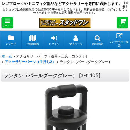
レゴブロックやミニフィグ部品などアクセサリーを専門に通販します。
【重
要】
当ショップは会員様限定で全品20%OFFを適用しております。無料会員登録後、ログインしてカ
ートへ進むと自動的に割引価格が表示されます。
メニュー
カート
パーツカラー検
カテゴリ
ご利用案内
ログイン
マイページ
商品検索
索
ホーム
>
アクセサリーパーツ（道具・工具・コンテナ）
>
アクセサリーパーツ（手持ち2）
>
ランタン（パールダークグレー）
ランタン（パールダークグレー）
[
a-t1105
]