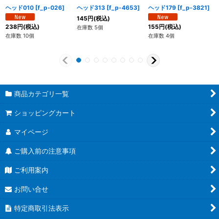
ヘッド010
[
f_p-026
]
ヘッド313
[
f_p-4653
]
ヘッド179
[
f_p-3821
]
145
円
(税込)
238
円
(税込)
155
円
(税込)
在庫数 5個
在庫数 10個
在庫数 4個
商品カテゴリ一覧
ショッピングカート
マイページ
ご購入前の注意事項
ご利用案内
お問い合せ
特定商取引法表示