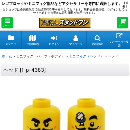
レゴブロックやミニフィグ部品などアクセサリーを専門に通販します。
【重
要】
当ショップは会員様限定で全品20%OFFを適用しております。無料会員登録後、ログインしてカ
ートへ進むと自動的に割引価格が表示されます。
メニュー
カート
パーツカラー検
カテゴリ
ご利用案内
ログイン
マイページ
商品検索
索
ホーム
>
ミニフィグ・パーツ（ボディ）
>
ミニフィグ（ヘッド）
>
ヘッド
ヘッド
[
f_p-4383
]