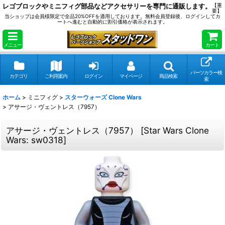
レゴブロックやミニフィグ部品などアクセサリーを専門に通販します。
【重
要】
当ショップは会員様限定で全品20%OFFを適用しております。無料会員登録後、ログインしてカ
ートへ進むと自動的に割引価格が表示されます。
メニュー
カート
パーツカラー検
カテゴリ
ご利用案内
ログイン
マイページ
商品検索
索
ホーム
>
ミニフィグ
>
スターウォーズ Clone Wars
>
アサージ・ヴェントレス（7957）
アサージ・ヴェントレス（7957）
[
Star Wars Clone
Wars: sw0318
]