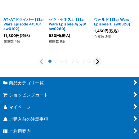
AT-ATドライバー
[
Star
ゼヴ・セネスカ
[
Star
ウォルド
[
Star Wars
Wars Episode 4/5/6:
Wars Episode 4/5/6:
Episode 1: sw0328
]
sw0102
]
sw0260
]
1,450
円
(税込)
11,800
円
(税込)
980
円
(税込)
在庫数 2個
在庫数 4個
在庫数 8個
商品カテゴリ一覧
ショッピングカート
マイページ
ご購入前の注意事項
ご利用案内