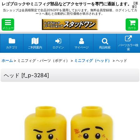
レゴブロックやミニフィグ部品などアクセサリーを専門に通販します。
【重
要】
当ショップは会員様限定で全品20%OFFを適用しております。無料会員登録後、ログインしてカ
ートへ進むと自動的に割引価格が表示されます。
メニュー
カート
パーツカラー検
カテゴリ
ご利用案内
ログイン
マイページ
商品検索
索
ホーム
>
ミニフィグ・パーツ（ボディ）
>
ミニフィグ（ヘッド）
>
ヘッド
ヘッド
[
f_p-3284
]