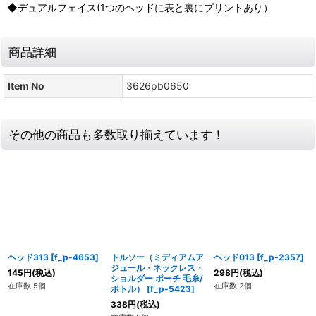
◆デュアルフェイス(1つのヘッドに表と裏にプリントあり）
商品詳細
Item No
3626pb0650
その他の商品も多数取り揃えています！
ヘッド313
[
f_p-4653
]
トルソー（ミディアムア
ヘッド013
[
f_p-2357
]
ジュール・ネックレス・
145
円
(税込)
298
円
(税込)
ショルダー ポーチ 毛糸/
在庫数 5個
在庫数 2個
ボトル）
[
f_p-5423
]
338
円
(税込)