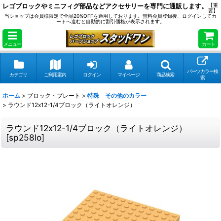
レゴブロックやミニフィグ部品などアクセサリーを専門に通販します。
【重
要】
当ショップは会員様限定で全品20%OFFを適用しております。無料会員登録後、ログインしてカ
ートへ進むと自動的に割引価格が表示されます。
メニュー
カート
パーツカラー検
カテゴリ
ご利用案内
ログイン
マイページ
商品検索
索
ホーム
>
ブロック・プレート
>
特殊 その他のカラー
>
ラウンド12x12-1/4ブロック（ライトオレンジ）
ラウンド12x12-1/4ブロック（ライトオレンジ）
[
sp258lo
]