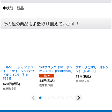
◆状態：新品
その他の商品も多数取り揃えています！
トルソー（シャツ ホワ
1x1ブロック（50・サン
ブロックはずし（オレン
イト・サイドジッパー/
オレンジ）
[
Print2230
]
ジ）
[
p-o186
]
ドルフィン）
[
f_p-
72
円
(税込)
7651
]
48
円
(税込)
在庫数 2個
420
円
(税込)
在庫数 5個
在庫数 5個