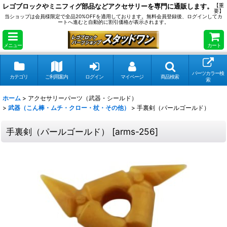
レゴブロックやミニフィグ部品などアクセサリーを専門に通販します。
【重
要】
当ショップは会員様限定で全品20%OFFを適用しております。無料会員登録後、ログインしてカ
ートへ進むと自動的に割引価格が表示されます。
メニュー
カート
パーツカラー検
カテゴリ
ご利用案内
ログイン
マイページ
商品検索
索
ホーム
>
アクセサリーパーツ（武器・シールド）
>
武器（こん棒・ムチ・クロー・杖・その他）
>
手裏剣（パールゴールド）
手裏剣（パールゴールド）
[
arms-256
]