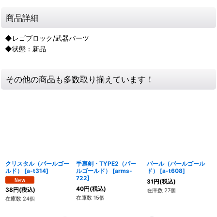
商品詳細
◆レゴブロック/武器パーツ
◆状態：新品
その他の商品も多数取り揃えています！
クリスタル（パールゴー
手裏剣・TYPE2（パー
バール（パールゴール
ルド）
[
a-t314
]
ルゴールド）
[
arms-
ド）
[
a-t608
]
722
]
31
円
(税込)
40
円
(税込)
38
円
(税込)
在庫数 27個
在庫数 15個
在庫数 24個