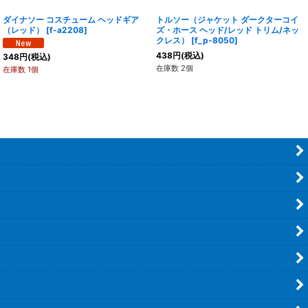
ダイナソー コスチューム ヘッドギア
トルソー（ジャケット ダークターコイ
（レッド）
[
f-a2208
]
ズ・ホース ヘッド/レッド トリム/ネッ
クレス）
[
f_p-8050
]
438
円
(税込)
348
円
(税込)
在庫数 2個
在庫数 1個