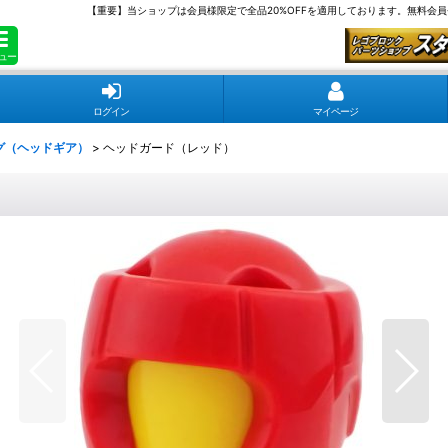
【重要】当ショップは会員様限定で全品20%OFFを適用しております。無料会
ュー
ログイン
マイページ
グ（ヘッドギア）
>
ヘッドガード（レッド）