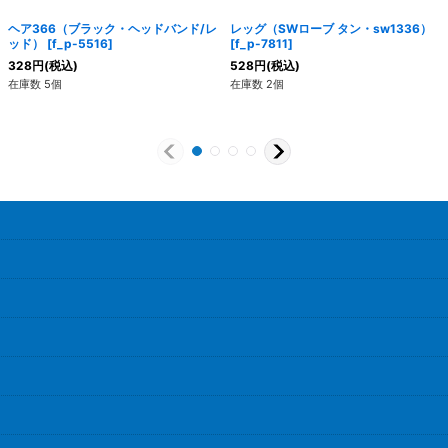
ヘア366（ブラック・ヘッドバンド/レ
レッグ（SWローブ タン・sw1336）
ッド）
[
f_p-5516
]
[
f_p-7811
]
328
円
(税込)
528
円
(税込)
在庫数 5個
在庫数 2個