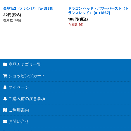
金塊1x2（オレンジ）
[
a-t888
]
ドラゴン ヘッド・パワーバースト（ト
ランスレッド）
[
a-t1867
]
32
円
(税込)
188
円
(税込)
在庫数 39個
在庫数 1個
商品カテゴリ一覧
ショッピングカート
マイページ
ご購入前の注意事項
ご利用案内
お問い合せ