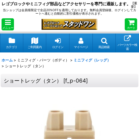
レゴブロックやミニフィグ部品などアクセサリーを専門に通販します。
【重
要】
当ショップは会員様限定で全品20%OFFを適用しております。無料会員登録後、ログインしてカ
ートへ進むと自動的に割引価格が表示されます。
メニュー
カート
パーツカラー検
カテゴリ
ご利用案内
ログイン
マイページ
商品検索
索
ホーム
>
ミニフィグ・パーツ（ボディ）
>
ミニフィグ（レッグ）
>
ショートレッグ（タン）
ショートレッグ（タン）
[
f_p-064
]