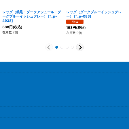
レッグ（義足・ダークアジュール・ダ
レッグ（ダークブルーイッシュグレ
ークブルーイッシュグレー）
[
f_p-
ー）
[
f_p-083
]
4938
]
388
円
(税込)
198
円
(税込)
在庫数 2個
在庫数 9個