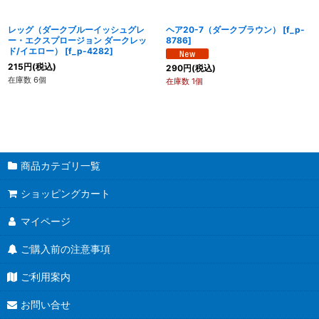
レッグ（ダークブルーイッシュグレ
ヘア20-7（ダークブラウン）
[
f_p-
ー・エクスプロージョン ダークレッ
8786
]
ド/イエロー）
[
f_p-4282
]
215
円
(税込)
290
円
(税込)
在庫数 6個
在庫数 1個
商品カテゴリ一覧
ショッピングカート
マイページ
ご購入前の注意事項
ご利用案内
お問い合せ