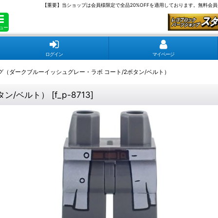
【重要】当ショップは会員様限定で全品20%OFFを適用しております。無料会
ュー
ログイン
マイページ
グ（ダークブルーイッシュグレー・ラボ コート/2ボタン/ベルト）
タン/ベルト）
[
f_p-8713
]