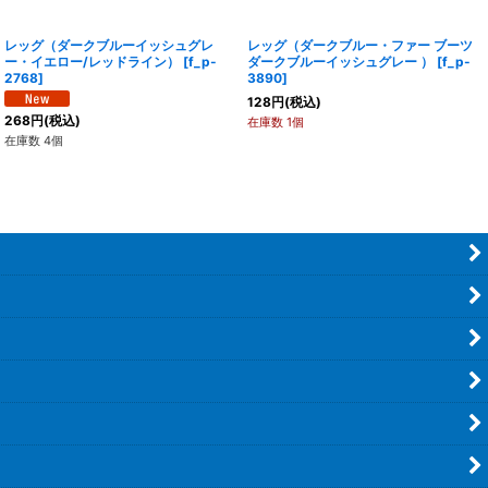
レッグ（ダークブルーイッシュグレ
レッグ（ダークブルー・ファー ブーツ
ー・イエロー/レッドライン）
[
f_p-
ダークブルーイッシュグレー ）
[
f_p-
2768
]
3890
]
128
円
(税込)
268
円
(税込)
在庫数 1個
在庫数 4個