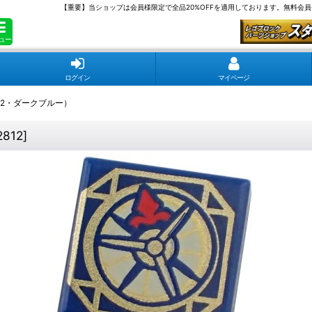
【重要】当ショップは会員様限定で全品20%OFFを適用しております。無料会
ュー
ログイン
マイページ
ス2・ダークブルー）
2812
]