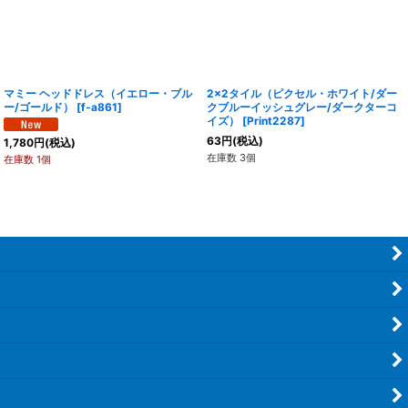
マミー ヘッドドレス（イエロー・ブル
2x2タイル（ピクセル・ホワイト/ダー
ー/ゴールド）
[
f-a861
]
クブルーイッシュグレー/ダークターコ
イズ）
[
Print2287
]
63
円
(税込)
1,780
円
(税込)
在庫数 3個
在庫数 1個