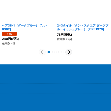
ヘア38-1（ダークブルー）
[
f_p-
2x3タイル（タン・スクエア ダークブ
8382
]
ルーイッシュグレー）
[
Print1970
]
78
円
(税込)
240
円
(税込)
在庫数 27個
在庫数 4個