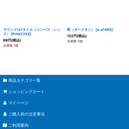
ラウンド1x1タイル（コンパス・レッ
蛇（ダークタン）
[
a-a1495
]
ド）
[
Print2334
]
122
円
(税込)
98
円
(税込)
在庫数 4個
在庫数 1個
商品カテゴリ一覧
ショッピングカート
マイページ
ご購入前の注意事項
ご利用案内