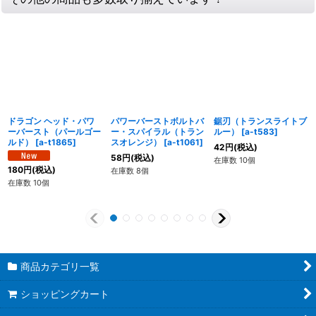
ドラゴン ヘッド・パワ
パワーバーストボルトバ
鋸刃（トランスライトブ
ーバースト（パールゴー
ー・スパイラル（トラン
ルー）
[
a-t583
]
ルド）
[
a-t1865
]
スオレンジ）
[
a-t1061
]
42
円
(税込)
58
円
(税込)
在庫数 10個
180
円
(税込)
在庫数 8個
在庫数 10個
商品カテゴリ一覧
ショッピングカート