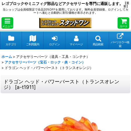
レゴブロックやミニフィグ部品などアクセサリーを専門に通販します。
【重
要】
当ショップは会員様限定で全品20%OFFを適用しております。無料会員登録後、ログインしてカ
ートへ進むと自動的に割引価格が表示されます。
メニュー
カート
パーツカラー検
カテゴリ
ご利用案内
ログイン
マイページ
商品検索
索
ホーム
>
アクセサリーパーツ（道具・工具・コンテナ）
>
アクセサリーパーツ（宝石・ロック・炎・コイン）
>
ドラゴン ヘッド・パワーバースト（トランスオレンジ）
ドラゴン ヘッド・パワーバースト（トランスオレン
ジ）
[
a-t1911
]