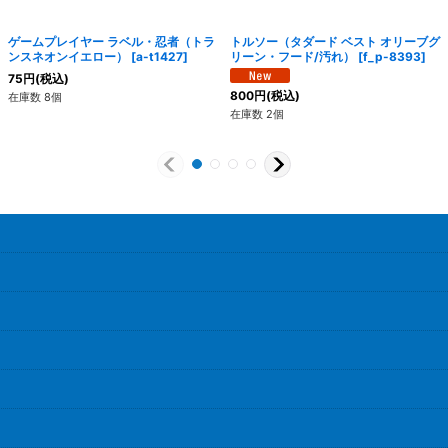
ゲームプレイヤー ラベル・忍者（トラ
トルソー（タダード ベスト オリーブグ
ンスネオンイエロー）
[
a-t1427
]
リーン・フード/汚れ）
[
f_p-8393
]
75
円
(税込)
800
円
(税込)
在庫数 8個
在庫数 2個