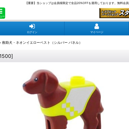
【重要】当ショップは会員様限定で全品20%OFFを適用しております。無料会
ュー
ログイン
マイページ
>
救助犬・ネオンイエローベスト（シルバー パネル）
a1500
]