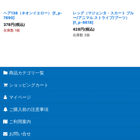
ヘア138（ネオンイエロー）
[
f_p-
レッグ（マジェンタ・スカート ブル
7690
]
ー/アニマル ストライプ/ブーツ）
[
f_p-6618
]
378
円
(税込)
428
円
(税込)
在庫数 1個
在庫数 3個
商品カテゴリ一覧
ショッピングカート
マイページ
ご購入前の注意事項
ご利用案内
お問い合せ