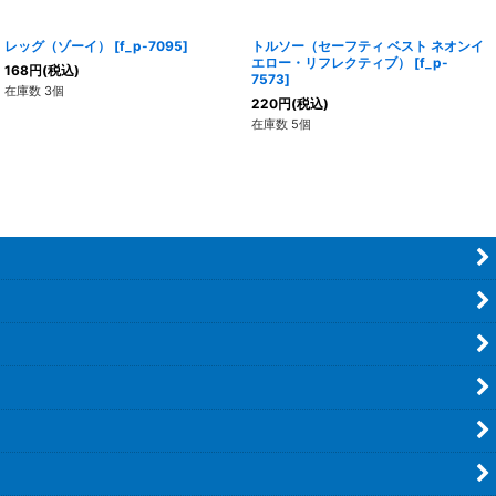
レッグ（ゾーイ）
[
f_p-7095
]
トルソー（セーフティ ベスト ネオンイ
エロー・リフレクティブ）
[
f_p-
168
円
(税込)
7573
]
在庫数 3個
220
円
(税込)
在庫数 5個