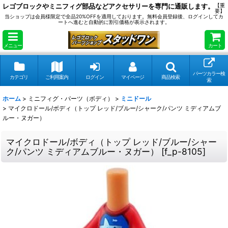
レゴブロックやミニフィグ部品などアクセサリーを専門に通販します。
【重
要】
当ショップは会員様限定で全品20%OFFを適用しております。無料会員登録後、ログインしてカ
ートへ進むと自動的に割引価格が表示されます。
メニュー
カート
パーツカラー検
カテゴリ
ご利用案内
ログイン
マイページ
商品検索
索
ホーム
>
ミニフィグ・パーツ（ボディ）
>
ミニドール
>
マイクロドール/ボディ（トップ レッド/ブルー/シャーク/パンツ ミディアムブ
ルー・ヌガー）
マイクロドール/ボディ（トップ レッド/ブルー/シャー
ク/パンツ ミディアムブルー・ヌガー）
[
f_p-8105
]