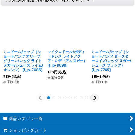
ミニドール/ヒップ（シ
マイクロドール/ボディ
ミニドール/ヒップ（シ
ョートパンツ オリーブ
（ドレス ライトアク
ョートパンツ ダークタ
グリーン/レッグ ライト
ア・ミディアムヌガー）
ーコイズ/レッグ ヌガー/
ヌガー/シューズ ライム/
[
f_p-8099
]
シューズ ブラック）
オレンジ）
[
f_p-7685
]
[
f_p-7745
]
128
円
(税込)
78
円
(税込)
88
円
(税込)
在庫数 5個
在庫数 3個
在庫数 6個
商品カテゴリ一覧
ショッピングカート