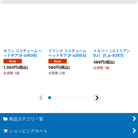
キリン コスチューム ヘ
ドリンク コスチューム
トルソー（エイリアン
ッドギア
[
f-a1638
]
ヘッドギア
[
f-a2653
]
DJ）
[
f_p-8357
]
389
円
(税込)
1,050
円
(税込)
580
円
(税込)
在庫数 1個
在庫数 1個
在庫数 2個
商品カテゴリ一覧
ショッピングカート