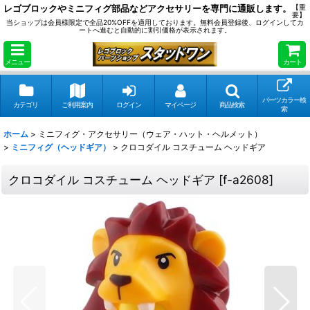
レゴブロックやミニフィグ部品などアクセサリーを専門に通販します。
【重
要】
当ショップは会員様限定で全品20%OFFを適用しております。無料会員登録後、ログインしてカ
ートへ進むと自動的に割引価格が表示されます。
メニュー
カート
パーツカラー検
カテゴリ
ご利用案内
ログイン
マイページ
商品検索
索
ホーム
>
ミニフィグ・アクセサリー（ウェア・ハット・ヘルメット）
>
ミニフィグ（ヘッドギア）
>
クロコダイル コスチューム ヘッドギア
クロコダイル コスチューム ヘッドギア
[
f-a2608
]