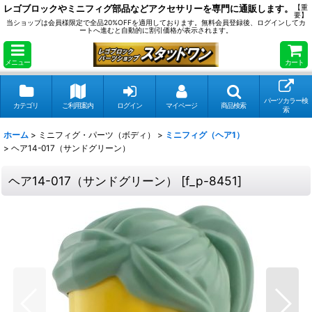
レゴブロックやミニフィグ部品などアクセサリーを専門に通販します。
【重
要】
当ショップは会員様限定で全品20%OFFを適用しております。無料会員登録後、ログインしてカ
ートへ進むと自動的に割引価格が表示されます。
メニュー
カート
パーツカラー検
カテゴリ
ご利用案内
ログイン
マイページ
商品検索
索
ホーム
>
ミニフィグ・パーツ（ボディ）
>
ミニフィグ（ヘア1）
>
ヘア14-017（サンドグリーン）
ヘア14-017（サンドグリーン）
[
f_p-8451
]