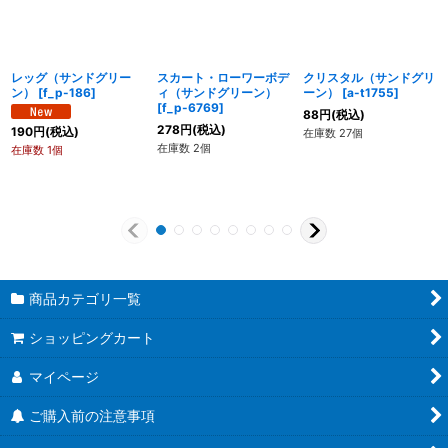
レッグ（サンドグリー
スカート・ローワーボデ
クリスタル（サンドグリ
ン）
[
f_p-186
]
ィ（サンドグリーン）
ーン）
[
a-t1755
]
[
f_p-6769
]
88
円
(税込)
278
円
(税込)
190
円
(税込)
在庫数 27個
在庫数 2個
在庫数 1個
商品カテゴリ一覧
ショッピングカート
マイページ
ご購入前の注意事項