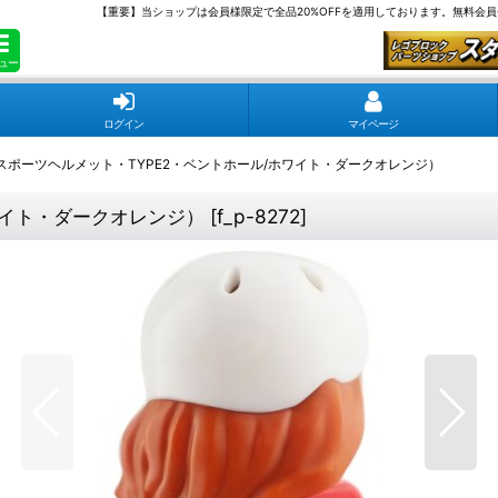
【重要】当ショップは会員様限定で全品20%OFFを適用しております。無料会
ュー
ログイン
マイページ
スポーツヘルメット・TYPE2・ベントホール/ホワイト・ダークオレンジ）
ワイト・ダークオレンジ）
[
f_p-8272
]