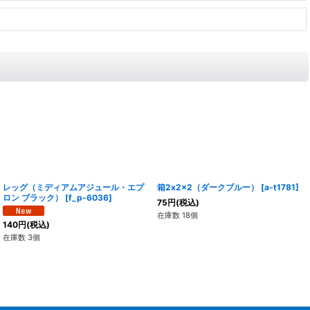
レッグ（ミディアムアジュール・エプ
箱2x2x2（ダークブルー）
[
a-t1781
]
ロン ブラック）
[
f_p-6036
]
75
円
(税込)
在庫数 18個
140
円
(税込)
在庫数 3個