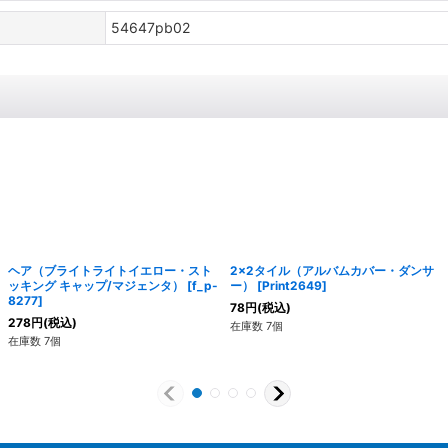
54647pb02
ヘア（ブライトライトイエロー・スト
2x2タイル（アルバムカバー・ダンサ
ッキング キャップ/マジェンタ）
[
f_p-
ー）
[
Print2649
]
8277
]
78
円
(税込)
278
円
(税込)
在庫数 7個
在庫数 7個