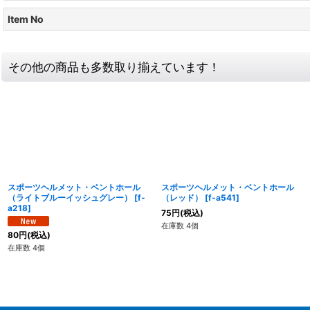
Item No
その他の商品も多数取り揃えています！
スポーツヘルメット・ベントホール
スポーツヘルメット・ベントホール
（ライトブルーイッシュグレー）
[
f-
（レッド）
[
f-a541
]
a218
]
75
円
(税込)
在庫数 4個
80
円
(税込)
在庫数 4個