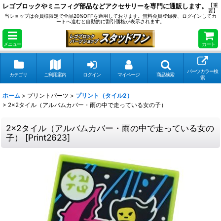
レゴブロックやミニフィグ部品などアクセサリーを専門に通販します。
【重
要】
当ショップは会員様限定で全品20%OFFを適用しております。無料会員登録後、ログインしてカ
ートへ進むと自動的に割引価格が表示されます。
メニュー
カート
パーツカラー検
カテゴリ
ご利用案内
ログイン
マイページ
商品検索
索
ホーム
>
プリントパーツ
>
プリント（タイル2）
>
2x2タイル（アルバムカバー・雨の中で走っている女の子）
2x2タイル（アルバムカバー・雨の中で走っている女の
子）
[
Print2623
]