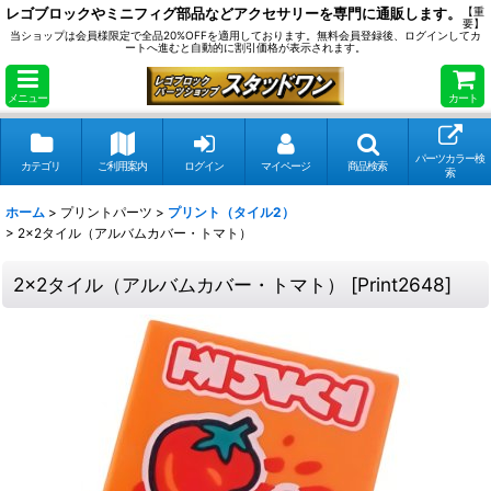
レゴブロックやミニフィグ部品などアクセサリーを専門に通販します。
【重
要】
当ショップは会員様限定で全品20%OFFを適用しております。無料会員登録後、ログインしてカ
ートへ進むと自動的に割引価格が表示されます。
メニュー
カート
パーツカラー検
カテゴリ
ご利用案内
ログイン
マイページ
商品検索
索
ホーム
>
プリントパーツ
>
プリント（タイル2）
>
2x2タイル（アルバムカバー・トマト）
2x2タイル（アルバムカバー・トマト）
[
Print2648
]