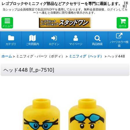
レゴブロックやミニフィグ部品などアクセサリーを専門に通販します。
【重
要】
当ショップは会員様限定で全品20%OFFを適用しております。無料会員登録後、ログインしてカ
ートへ進むと自動的に割引価格が表示されます。
メニュー
カート
パーツカラー検
カテゴリ
ご利用案内
ログイン
マイページ
商品検索
索
ホーム
>
ミニフィグ・パーツ（ボディ）
>
ミニフィグ（ヘッド）
>
ヘッド448
ヘッド448
[
f_p-7510
]