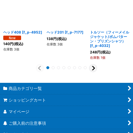
ヘッド408
[
f_p-4952
]
ヘッド201
[
f_p-7177
]
トルソー（フィーメイル
ジャケット/ボムパター
138
円
(税込)
ン・プリズンシャツ）
140
円
(税込)
在庫数 3個
[
f_p-4032
]
在庫数 3個
248
円
(税込)
在庫数 1個
商品カテゴリ一覧
ショッピングカート
マイページ
ご購入前の注意事項