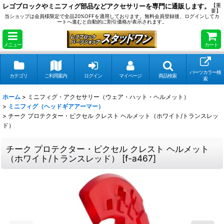
レゴブロックやミニフィグ部品などアクセサリーを専門に通販します。
【重
要】
当ショップは会員様限定で全品20%OFFを適用しております。無料会員登録後、ログインしてカ
ートへ進むと自動的に割引価格が表示されます。
メニュー
カート
パーツカラー検
カテゴリ
ご利用案内
ログイン
マイページ
商品検索
索
ホーム
>
ミニフィグ・アクセサリー（ウェア・ハット・ヘルメット）
>
ミニフィグ（ヘッドギアアーマー）
>
チーク プロテクター・ピクセル クレスト ヘルメット（ホワイト/トランスレッ
ド）
チーク プロテクター・ピクセル クレスト ヘルメット
（ホワイト/トランスレッド）
[
f-a467
]