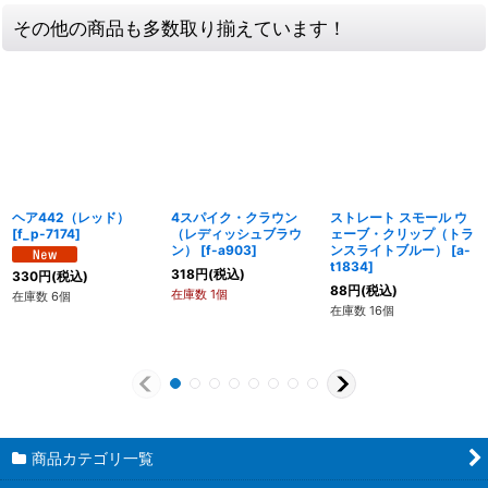
その他の商品も多数取り揃えています！
ヘア442（レッド）
4スパイク・クラウン
ストレート スモール ウ
[
f_p-7174
]
（レディッシュブラウ
ェーブ・クリップ（トラ
ン）
[
f-a903
]
ンスライトブルー）
[
a-
t1834
]
318
円
(税込)
330
円
(税込)
88
円
(税込)
在庫数 1個
在庫数 6個
在庫数 16個
商品カテゴリ一覧