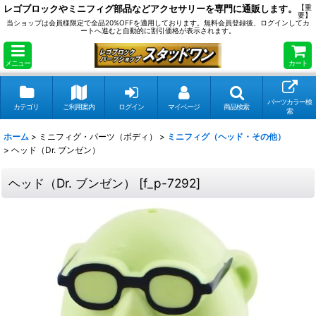
レゴブロックやミニフィグ部品などアクセサリーを専門に通販します。
【重
要】
当ショップは会員様限定で全品20%OFFを適用しております。無料会員登録後、ログインしてカ
ートへ進むと自動的に割引価格が表示されます。
メニュー
カート
パーツカラー検
カテゴリ
ご利用案内
ログイン
マイページ
商品検索
索
ホーム
>
ミニフィグ・パーツ（ボディ）
>
ミニフィグ（ヘッド・その他）
>
ヘッド（Dr. ブンゼン）
ヘッド（Dr. ブンゼン）
[
f_p-7292
]