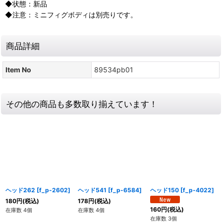
◆状態：新品
◆注意：ミニフィグボディは別売りです。
商品詳細
Item No
89534pb01
その他の商品も多数取り揃えています！
ヘッド262
[
f_p-2602
]
ヘッド541
[
f_p-6584
]
ヘッド150
[
f_p-4022
]
180
円
(税込)
178
円
(税込)
160
円
(税込)
在庫数 4個
在庫数 4個
在庫数 3個