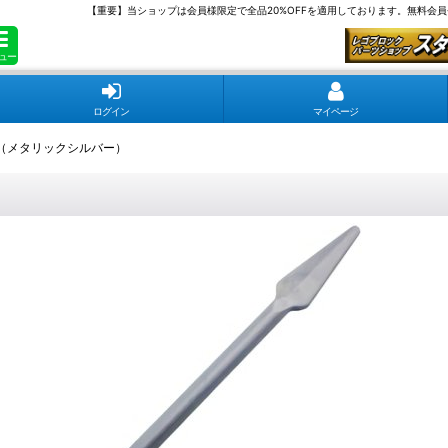
【重要】当ショップは会員様限定で全品20%OFFを適用しております。無料会
ュー
ログイン
マイページ
（メタリックシルバー）