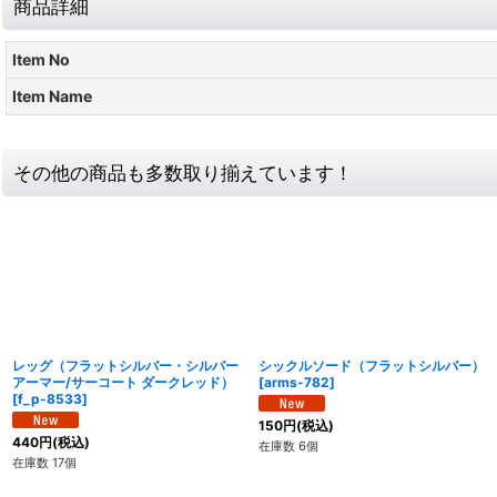
商品詳細
Item No
Item Name
その他の商品も多数取り揃えています！
レッグ（フラットシルバー・シルバー
シックルソード（フラットシルバー）
アーマー/サーコート ダークレッド）
[
arms-782
]
[
f_p-8533
]
150
円
(税込)
440
円
(税込)
在庫数 6個
在庫数 17個