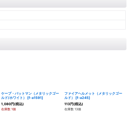
ケープ・バットマン（メタリックゴー
ファイアヘルメット（メタリックゴー
ルド/ホワイト）
[
f-a1591
]
ルド）
[
f-a245
]
1,080
円
(税込)
113
円
(税込)
在庫数 1個
在庫数 13個