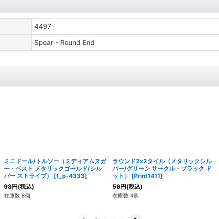
4497
Spear - Round End
ミニドール/トルソー（ミディアムヌガ
ラウンド2x2タイル（メタリックシル
ー・ベスト メタリックゴールド/シル
バー/グリーン サークル・ブラック ド
バー ストライプ）
[
f_p-4333
]
ット）
[
Print1411
]
98
円
(税込)
56
円
(税込)
在庫数 8個
在庫数 4個