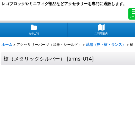
レゴブロックやミニフィグ部品などアクセサリーを専門に通販します。
メニ
カテゴリ
ご利用案内
ホーム
>
アクセサリーパーツ（武器・シールド）
>
武器（斧・槍・ランス）
>
槍
槍（メタリックシルバー）
[
arms-014
]