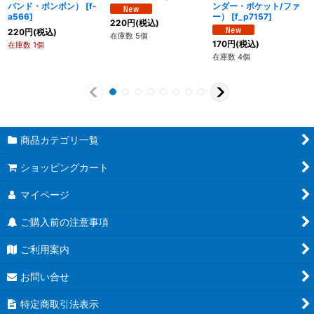
バンド・ボンボン）
[
f-
ンダー・ポケット/ファ
a566
]
ー）
[
f_p7157
]
220
円
(税込)
220
円
(税込)
在庫数 5個
170
円
(税込)
在庫数 1個
在庫数 4個
商品カテゴリ一覧
ショッピングカート
マイページ
ご購入前の注意事項
ご利用案内
お問い合せ
特定商取引法表示