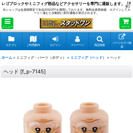
レゴブロックやミニフィグ部品などアクセサリーを専門に通販します。
【重
要】
当ショップは会員様限定で全品20%OFFを適用しております。無料会員登録後、ログインしてカ
ートへ進むと自動的に割引価格が表示されます。
メニュー
カート
パーツカラー検
カテゴリ
ご利用案内
ログイン
マイページ
商品検索
索
ホーム
>
ミニフィグ・パーツ（ボディ）
>
ミニフィグ（ヘッド）
>
ヘッド
ヘッド
[
f_p-7145
]