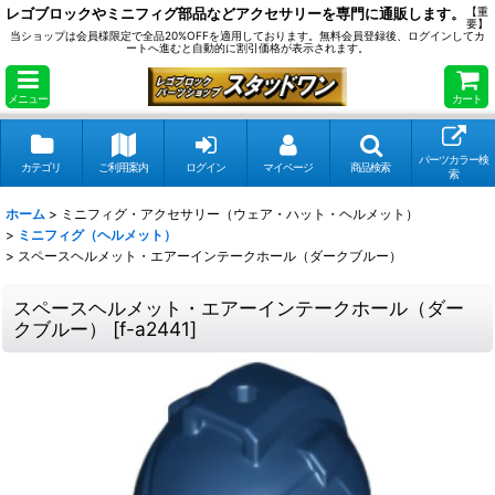
レゴブロックやミニフィグ部品などアクセサリーを専門に通販します。
【重
要】
当ショップは会員様限定で全品20%OFFを適用しております。無料会員登録後、ログインしてカ
ートへ進むと自動的に割引価格が表示されます。
メニュー
カート
パーツカラー検
カテゴリ
ご利用案内
ログイン
マイページ
商品検索
索
ホーム
>
ミニフィグ・アクセサリー（ウェア・ハット・ヘルメット）
>
ミニフィグ（ヘルメット）
>
スペースヘルメット・エアーインテークホール（ダークブルー）
スペースヘルメット・エアーインテークホール（ダー
クブルー）
[
f-a2441
]