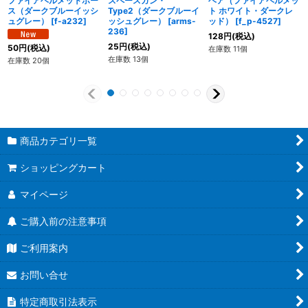
ファイアヘルメットホー
スペースガン・
ヘア（ファイアヘルメッ
ス（ダークブルーイッシ
Type2（ダークブルーイ
ト ホワイト・ダークレ
ュグレー）
[
f-a232
]
ッシュグレー）
[
arms-
ッド）
[
f_p-4527
]
236
]
128
円
(税込)
25
円
(税込)
50
円
(税込)
在庫数 11個
在庫数 13個
在庫数 20個
商品カテゴリ一覧
ショッピングカート
マイページ
ご購入前の注意事項
ご利用案内
お問い合せ
特定商取引法表示