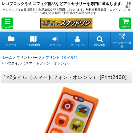
レゴブロックやミニフィグ部品などアクセサリーを専門に通販します。
【重
要】
当ショップは会員様限定で全品20%OFFを適用しております。無料会員登録後、ログインしてカ
ートへ進むと自動的に割引価格が表示されます。
メニュー
カート
パーツカラー検
カテゴリ
ご利用案内
ログイン
マイページ
商品検索
索
ホーム
>
プリントパーツ
>
プリント（タイル1）
>
1x2タイル（スマートフォン・オレンジ）
1x2タイル（スマートフォン・オレンジ）
[
Print2460
]