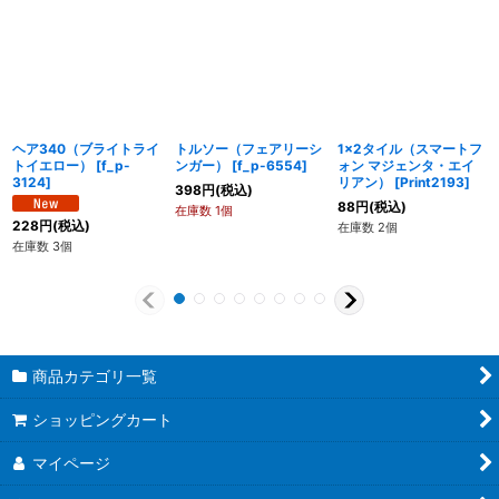
ヘア340（ブライトライ
トルソー（フェアリーシ
1x2タイル（スマートフ
トイエロー）
[
f_p-
ンガー）
[
f_p-6554
]
ォン マジェンタ・エイ
3124
]
リアン）
[
Print2193
]
398
円
(税込)
88
円
(税込)
在庫数 1個
228
円
(税込)
在庫数 2個
在庫数 3個
商品カテゴリ一覧
ショッピングカート
マイページ