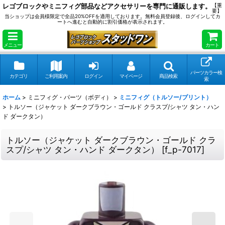
レゴブロックやミニフィグ部品などアクセサリーを専門に通販します。
【重
要】
当ショップは会員様限定で全品20%OFFを適用しております。無料会員登録後、ログインしてカ
ートへ進むと自動的に割引価格が表示されます。
メニュー
カート
パーツカラー検
カテゴリ
ご利用案内
ログイン
マイページ
商品検索
索
ホーム
>
ミニフィグ・パーツ（ボディ）
>
ミニフィグ（トルソー/プリント）
>
トルソー（ジャケット ダークブラウン・ゴールド クラスプ/シャツ タン・ハン
ド ダークタン）
トルソー（ジャケット ダークブラウン・ゴールド クラ
スプ/シャツ タン・ハンド ダークタン）
[
f_p-7017
]