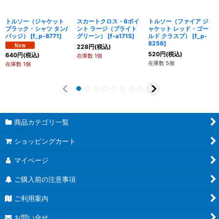
トルソー（ジャケット
スカートクロス・6ポイ
トルソー（ファイア ジ
ブラック・シャツ タン/
ント ラージ（ブライト
ャケット レッド・ゴー
バッジ）
[
f_p-8771
]
グリーン）
[
f-a1715
]
ルド クラスプ）
[
f_p-
8256
]
228
円
(税込)
520
円
(税込)
640
円
(税込)
在庫数 1個
在庫数 5個
在庫数 1個
商品カテゴリ一覧
ショッピングカート
マイページ
ご購入前の注意事項
ご利用案内
お問い合せ