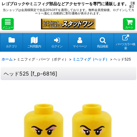
レゴブロックやミニフィグ部品などアクセサリーを専門に通販します。
【重
要】
当ショップは会員様限定で全品20%OFFを適用しております。無料会員登録後、ログインしてカ
ートへ進むと自動的に割引価格が表示されます。
メニュー
カート
パーツカラー検
カテゴリ
ご利用案内
ログイン
マイページ
商品検索
索
ホーム
>
ミニフィグ・パーツ（ボディ）
>
ミニフィグ（ヘッド）
>
ヘッド525
ヘッド525
[
f_p-6816
]