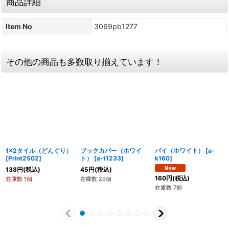
商品詳細
Item No
3069pb1277
その他の商品も多数取り揃えています！
1x2タイル（どんぐり）
ブックカバー（ホワイ
パイ（ホワイト）
[
a-
[
Print2502
]
ト）
[
a-t1233
]
k160
]
138
円
(税込)
45
円
(税込)
160
円
(税込)
在庫数 1個
在庫数 29個
在庫数 7個