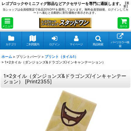
レゴブロックやミニフィグ部品などアクセサリーを専門に通販します。
【重
要】
当ショップは会員様限定で全品20%OFFを適用しております。無料会員登録後、ログインしてカ
ートへ進むと自動的に割引価格が表示されます。
メニュー
カート
パーツカラー検
カテゴリ
ご利用案内
ログイン
マイページ
商品検索
索
ホーム
>
プリントパーツ
>
プリント（タイル1）
>
1x2タイル（ダンジョンズ&ドラゴンズ/インキャンテーション）
1x2タイル（ダンジョンズ&ドラゴンズ/インキャンテー
ション）
[
Print2355
]