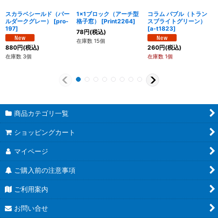
スカラベシールド（パー
1x1ブロック（アーチ型
コラム バブル（トラン
ルダークグレー）
[
pro-
格子窓）
[
Print2264
]
スブライトグリーン）
197
]
[
a-t1823
]
78
円
(税込)
在庫数 15個
880
円
(税込)
260
円
(税込)
在庫数 3個
在庫数 1個
商品カテゴリ一覧
ショッピングカート
マイページ
ご購入前の注意事項
ご利用案内
お問い合せ