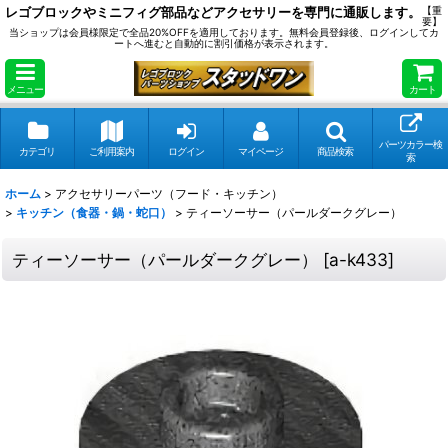
レゴブロックやミニフィグ部品などアクセサリーを専門に通販します。
【重
要】
当ショップは会員様限定で全品20%OFFを適用しております。無料会員登録後、ログインしてカ
ートへ進むと自動的に割引価格が表示されます。
メニュー
カート
パーツカラー検
カテゴリ
ご利用案内
ログイン
マイページ
商品検索
索
ホーム
>
アクセサリーパーツ（フード・キッチン）
>
キッチン（食器・鍋・蛇口）
>
ティーソーサー（パールダークグレー）
ティーソーサー（パールダークグレー）
[
a-k433
]