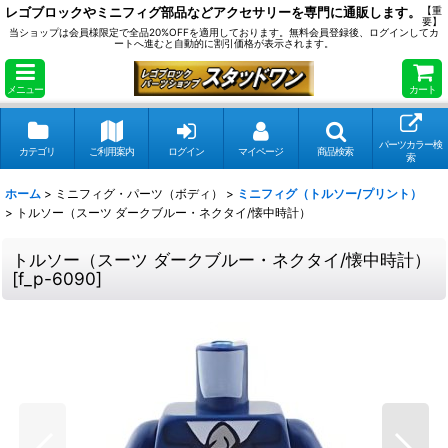
レゴブロックやミニフィグ部品などアクセサリーを専門に通販します。
【重
要】
当ショップは会員様限定で全品20%OFFを適用しております。無料会員登録後、ログインしてカ
ートへ進むと自動的に割引価格が表示されます。
メニュー
カート
パーツカラー検
カテゴリ
ご利用案内
ログイン
マイページ
商品検索
索
ホーム
>
ミニフィグ・パーツ（ボディ）
>
ミニフィグ（トルソー/プリント）
>
トルソー（スーツ ダークブルー・ネクタイ/懐中時計）
トルソー（スーツ ダークブルー・ネクタイ/懐中時計）
[
f_p-6090
]