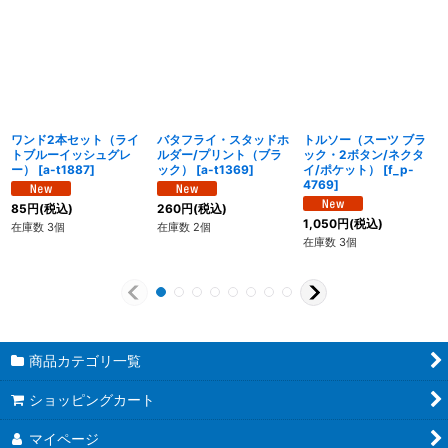
ワンド2本セット（ライ
バタフライ・スタッドホ
トルソー（スーツ ブラ
トブルーイッシュグレ
ルダー/プリント（ブラ
ック・2ボタン/ネクタ
ー）
[
a-t1887
]
ック）
[
a-t1369
]
イ/ポケット）
[
f_p-
4769
]
85
円
(税込)
260
円
(税込)
1,050
円
(税込)
在庫数 3個
在庫数 2個
在庫数 3個
商品カテゴリ一覧
ショッピングカート
マイページ