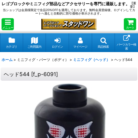
レゴブロックやミニフィグ部品などアクセサリーを専門に通販します。
【重
要】
当ショップは会員様限定で全品20%OFFを適用しております。無料会員登録後、ログインしてカ
ートへ進むと自動的に割引価格が表示されます。
メニュー
カート
パーツカラー検
カテゴリ
ご利用案内
ログイン
マイページ
商品検索
索
ホーム
>
ミニフィグ・パーツ（ボディ）
>
ミニフィグ（ヘッド）
>
ヘッド544
ヘッド544
[
f_p-6091
]