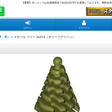
【重要】当ショップは会員様限定で全品20%OFFを適用しております。無料会
ュー
ログイン
マイページ
草・木）
>
スモール ツリー 2x2x4（オリーブグリーン）