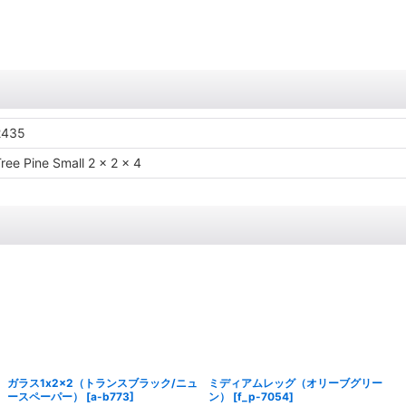
2435
ree Pine Small 2 x 2 x 4
ガラス1x2x2（トランスブラック/ニュ
ミディアムレッグ（オリーブグリー
ースペーパー）
[
a-b773
]
ン）
[
f_p-7054
]