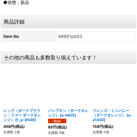
◆状態：新品
商品詳細
Item No
49661pb03
その他の商品も多数取り揃えています！
レッグ（ダークブラウ
パンプキン（ダークオレ
フレンズ・ミニバニー
ン・ファー ダークオレ
ンジ）
[
a-k405
]
（ダークオレンジ）
[
a-
ンジ）
[
f_p-8548
]
a1430
]
458
円
(税込)
158
円
(税込)
85
円
(税込)
在庫数 2個
在庫数 5個
在庫数 9個