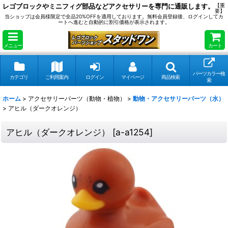
レゴブロックやミニフィグ部品などアクセサリーを専門に通販します。
【重
要】
当ショップは会員様限定で全品20%OFFを適用しております。無料会員登録後、ログインしてカ
ートへ進むと自動的に割引価格が表示されます。
メニュー
カート
パーツカラー検
カテゴリ
ご利用案内
ログイン
マイページ
商品検索
索
ホーム
>
アクセサリーパーツ（動物・植物）
>
動物・アクセサリーパーツ（水）
>
アヒル（ダークオレンジ）
アヒル（ダークオレンジ）
[
a-a1254
]