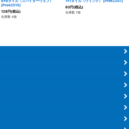
6x6タイル（スパイダーウェブ）
1x1タイル（ウィング）
[
Print2207
]
[
Print2515
]
63
円
(税込)
128
円
(税込)
在庫数 7個
在庫数 4個