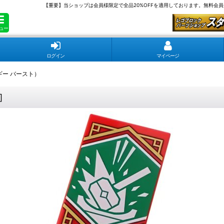
【重要】当ショップは会員様限定で全品20%OFFを適用しております。無料会
ュー
ログイン
マイページ
ギー バースト）
]