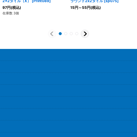
2x2タイル（X）
[
Print089
]
ラウンド2x2タイル
[
sp075
]
97
円
(税込)
15
円
～55
円
(税込)
在庫数 3個