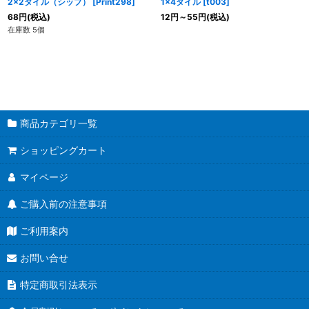
2x2タイル（シップ）
[
Print298
]
1x4タイル
[
t003
]
68
円
(税込)
12
円
～55
円
(税込)
在庫数 5個
商品カテゴリ一覧
ショッピングカート
マイページ
ご購入前の注意事項
ご利用案内
お問い合せ
特定商取引法表示