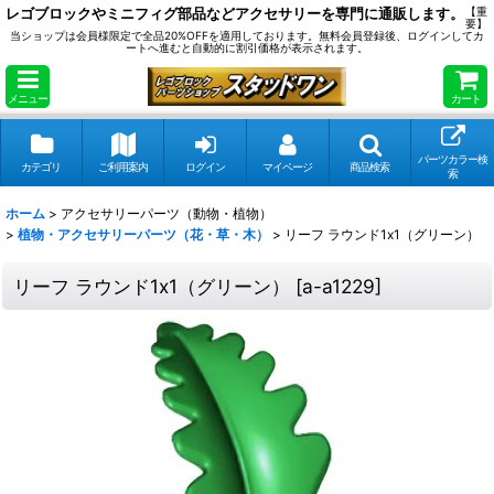
レゴブロックやミニフィグ部品などアクセサリーを専門に通販します。
【重
要】
当ショップは会員様限定で全品20%OFFを適用しております。無料会員登録後、ログインしてカ
ートへ進むと自動的に割引価格が表示されます。
メニュー
カート
パーツカラー検
カテゴリ
ご利用案内
ログイン
マイページ
商品検索
索
ホーム
>
アクセサリーパーツ（動物・植物）
>
植物・アクセサリーパーツ（花・草・木）
>
リーフ ラウンド1x1（グリーン）
リーフ ラウンド1x1（グリーン）
[
a-a1229
]