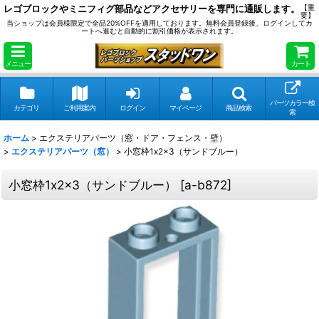
レゴブロックやミニフィグ部品などアクセサリーを専門に通販します。
【重
要】
当ショップは会員様限定で全品20%OFFを適用しております。無料会員登録後、ログインしてカ
ートへ進むと自動的に割引価格が表示されます。
メニュー
カート
パーツカラー検
カテゴリ
ご利用案内
ログイン
マイページ
商品検索
索
ホーム
>
エクステリアパーツ（窓・ドア・フェンス・壁）
>
エクステリアパーツ（窓）
>
小窓枠1x2x3（サンドブルー）
小窓枠1x2x3（サンドブルー）
[
a-b872
]