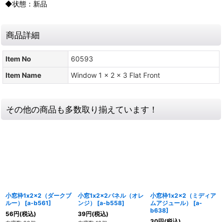
◆状態：新品
商品詳細
Item No
60593
Item Name
Window 1 x 2 x 3 Flat Front
その他の商品も多数取り揃えています！
小窓枠1x2x2（ダークブ
小窓1x2x2パネル（オレ
小窓枠1x2x2（ミディア
ルー）
[
a-b561
]
ンジ）
[
a-b558
]
ムアジュール）
[
a-
b638
]
56
円
(税込)
39
円
(税込)
30
円
(税込)